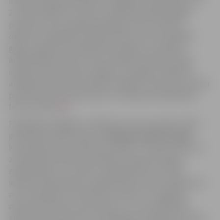
ir līdz 2027. gada 30. jūnijam. Atalgojums šajā amatā ir no
2714 līdz 2987 eiro (bruto), atbilstoši profesionālajai
pieredzei, kā arī papildatvaļinājums līdz 10 darba
dienām, atvaļinājuma pabalsts (pēc viena nostrādāta
gada), papildus apmaksātas brīvdienas, veselības
apdrošināšana (pēc viena nostrādāta mēneša). Darba
izpildes vieta noteikta Jelgavā, ar iespēju strādāt arī
attālināti (līdz divām dienām nedēļā). Interesenti aicināti
pieteikties līdz 30. oktobrim, izmantojot pieteikšanos
formu vietnē
ŠEIT
.
Piedāvājot atalgojumu 1500 eiro (bruto) apmērā, LBTU
piedāvā pilna laika darbu
vecākajam grāmatvedim
,
kura pārziņā būs zinātnisko projektu, zinātnes bāzes un
zinātniskās darbības finansējumu darba samaksas
aprēķināšana un uzskaite, aprēķinātā IIN un VSAO
iemaksu pārskaitījumu sagatavošana valsts budžetā, kā
arī citi pienākumi. Pieteikuma vēstuli, CV, izglītību
apliecinoša dokumenta kopiju un citus kvalifikāciju
apliecinošus dokumentus iespējams iesniegt pa e-pastu: