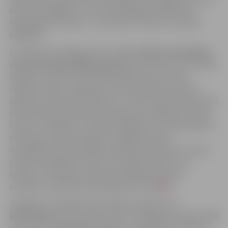
dace.verdina@lbtu.lv vai Personāldaļā, Lielajā ielā 2.
Pieteikšanās termiņš – 29. oktobris. Tālrunis uzziņām
63080709.
Savukārt AS “Sadales tīkls” meklē
releju aizsardzības
un automātikas (RAA) inženieri
, kurš spēs uzturēt RAA
iekārtas un veikt to darbības pārbaudes, novērst
defektus RAA un bojājuma virziena indikatoru (BVU)
darbībā, modernizēt iekārtas un veikt to darbības analīzi.
Darba devējs nodrošina darba algu no 1950 līdz 2170 eiro
(bruto), veselības un nelaimes gadījumu apdrošināšanu,
prēmiju par darba sniegumu, papildu piecas
atvaļinājuma dienas gadā, ikmēneša iemaksas 3. līmeņa
pensiju fondā piecu procentu apmērā, kā arī citus
bonusus. Pieteikties vakancei iespējams līdz 28.
oktobrim, aizpildot pieteikšanās formu
ŠEIT
.
Jāpiebilst, ka pilsētā izsludinātas vakances arī
būvniekam
SIA “Kurzemes nami” (atalgojums 1400 –2000