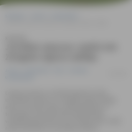
Sākumlapa
Jaunumi
Nodarbinātība
Jaunākās vakances: meklē LIAA Zemgales reģiona vadītāju
Klausīties
Jaunākās vakances: meklē LIAA
Zemgales reģiona vadītāju
Jaunumi
Nodarbinātība
Pilsēta
Sabiedrība
23/10/2025
Uzņēmējdarbība
Latvijas Investīciju un attīstības aģentūra (LIAA)
izsludinājusi konkursu uz Zemgales reģiona vadītāja
amatu (uz noteiktu laiku), Latvijas Biozinātņu un
tehnoloģiju universitāte (LBTU) piedāvā darbu
vecākajam grāmatvedim, bet AS “Sadales tīkls” meklē
releju aizsardzības un automātikas inženieri.