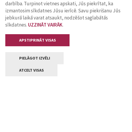
darbība. Turpinot vietnes apskati, Jūs piekrītat, ka
izmantosim sīkdatnes Jūsu ierīcē. Savu piekrišanu Jūs
jebkurā laikā varat atsaukt, nodzēšot saglabātās
sīkdatnes.
UZZINĀT VAIRĀK
.
APSTIPRINĀT VISAS
PIELĀGOT IZVĒLI
ATCELT VISAS
Kontakti