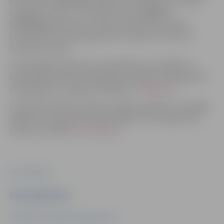
eiro bruto),
lietvedim
Jelgavas Sociālo lietu pārvaldē
(atalgojums 1101 – 1157 eiro bruto),
mākslas
terapeitam
slimnīcas “Ģintermuiža” bērnu dienas
stacionārā (stundas algas likme 11,89 eiro bruto) un
daudziem citiem.
Ar aktuālajām vakancēm pašvaldībā, tās iestādēs un
kapitālsabiedrībās var iepazīties Jelgavas tīmekļvietnē
www.jelgava.lv, sadaļā “Pašvaldība”,
“Vakances”
.
Savukārt aktuālais vakanču saraksts pilsētā un tuvākajā
apkārtnē ir pieejams Nodarbinātības valsts aģentūras
vakanču portālā
cvvp.nva.gov.lv
.
Foto: Jelgava.lv
Ziņu sagatavoja
Sabiedrisko attiecību departaments