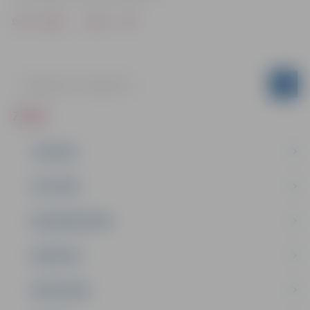
Drukāt
Dalīties
ZIŅAS
JAUNUMI
IZGLĪTĪBA
NODARBINĀTĪBA
PASĀKUMI
PAŠVALDĪBA