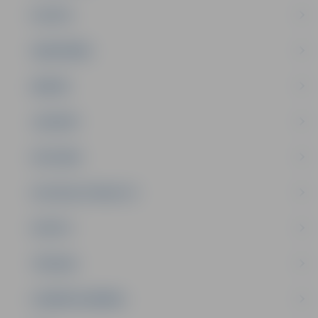
PILSĒTA
SABIEDRĪBA
ĢIMENE
JAUNIEŠI
SATIKSME
SOCIĀLAIS ATBALSTS
SPORTS
TŪRISMS
UZŅĒMĒJDARBĪBA