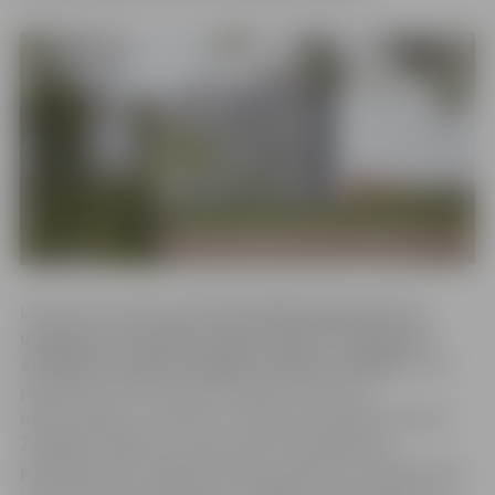
LIAA aicina savā komandā
Investīciju piesaistes un
uzņēmumu attīstības departamenta Uzņēmuma
attīstības nodaļas Zemgales reģiona vadītāju
, kura
pienākumos būs veicināt Latvijas uzņēmumu
eksportspēju un ārvalstu investīciju projektu piesaisti
Zemgales reģionā, tostarp vadīt LIAA reģionālo
pārstāvniecību Jelgavā. Amata pienākumu izpildes laiks