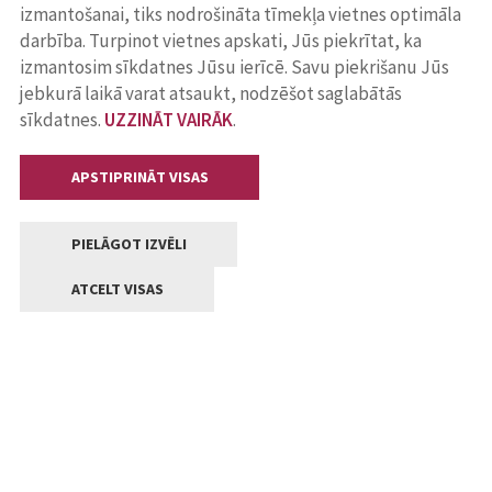
izmantošanai, tiks nodrošināta tīmekļa vietnes optimāla
darbība. Turpinot vietnes apskati, Jūs piekrītat, ka
izmantosim sīkdatnes Jūsu ierīcē. Savu piekrišanu Jūs
jebkurā laikā varat atsaukt, nodzēšot saglabātās
sīkdatnes.
UZZINĀT VAIRĀK
.
APSTIPRINĀT VISAS
PIELĀGOT IZVĒLI
ATCELT VISAS