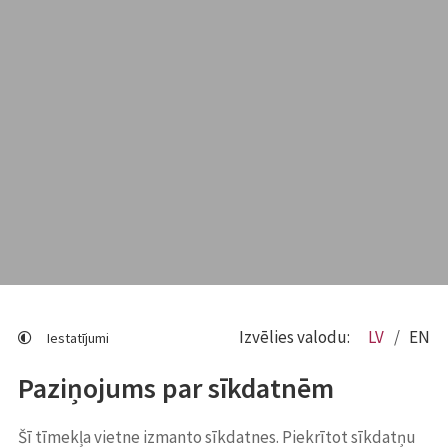
Izvēlies valodu:
LV
EN
Iestatījumi
Paziņojums par sīkdatnēm
Šī tīmekļa vietne izmanto sīkdatnes. Piekrītot sīkdatņu