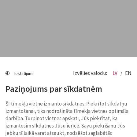
Izvēlies valodu:
LV
EN
Iestatījumi
Paziņojums par sīkdatnēm
Šī tīmekļa vietne izmanto sīkdatnes. Piekrītot sīkdatņu
izmantošanai, tiks nodrošināta tīmekļa vietnes optimāla
darbība. Turpinot vietnes apskati, Jūs piekrītat, ka
izmantosim sīkdatnes Jūsu ierīcē. Savu piekrišanu Jūs
jebkurā laikā varat atsaukt, nodzēšot saglabātās