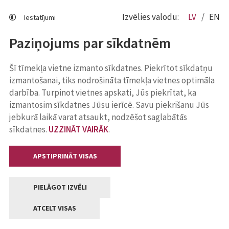
Izvēlies valodu:
LV
EN
Iestatījumi
Paziņojums par sīkdatnēm
Šī tīmekļa vietne izmanto sīkdatnes. Piekrītot sīkdatņu
izmantošanai, tiks nodrošināta tīmekļa vietnes optimāla
darbība. Turpinot vietnes apskati, Jūs piekrītat, ka
izmantosim sīkdatnes Jūsu ierīcē. Savu piekrišanu Jūs
jebkurā laikā varat atsaukt, nodzēšot saglabātās
sīkdatnes.
UZZINĀT VAIRĀK
.
APSTIPRINĀT VISAS
PIELĀGOT IZVĒLI
ATCELT VISAS