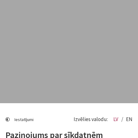
Izvēlies valodu:
LV
EN
Iestatījumi
Paziņojums par sīkdatnēm