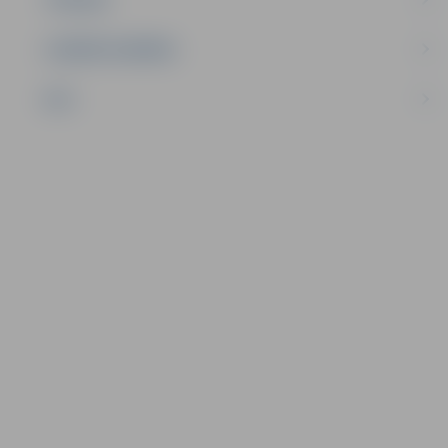
UZŅĒMĒJDARBĪBA
NVO