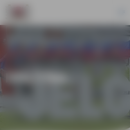
IZGLĪTĪBA