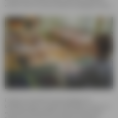
iestādes vidē un veicinātu palikšanu pedagoga profesijā.
Projektā var pieteikties ikviens pedagogs, kas
kvalifikāciju ieguvis ne agrāk kā 2023. gada 1. janvārī un ir
nodarbināts kādā izglītības iestādē skolotāja amatā.