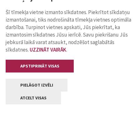
Šī tīmekļa vietne izmanto sīkdatnes. Piekrītot sīkdatņu
izmantošanai, tiks nodrošināta tīmekļa vietnes optimāla
darbība. Turpinot vietnes apskati, Jūs piekrītat, ka
izmantosim sīkdatnes Jūsu ierīcē. Savu piekrišanu Jūs
jebkurā laikā varat atsaukt, nodzēšot saglabātās
sīkdatnes.
UZZINĀT VAIRĀK
.
APSTIPRINĀT VISAS
PIELĀGOT IZVĒLI
ATCELT VISAS