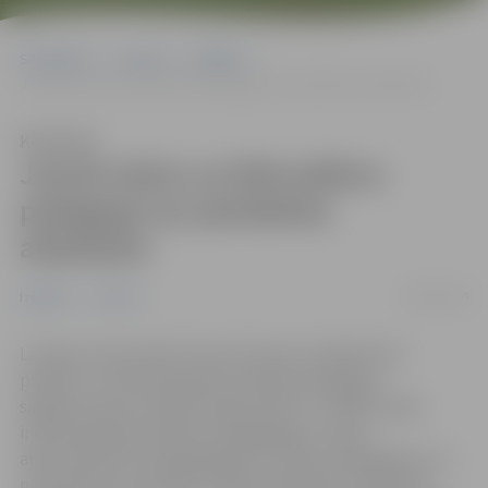
Sākumlapa
Jaunumi
Izglītība
Jaunie skolu un bērnudārzu pedagogi var pieteikties atbalstam
Klausīties
Jaunie skolu un bērnudārzu
pedagogi var pieteikties
atbalstam
16/04/2024
Izglītība
Jaunumi
Latvijas Universitāte īsteno Eiropas Sociālā fonda
projektu “Indukcijas gada ieviešana pedagogu
sagatavošanas studiju programmās” ar mērķi sniegt
indukcijas gada atbalstu pedagoģijas studiju
absolventiem pirmajā gadā pēc studiju pabeigšanas, lai
nodrošinātu speciālistu tālāku iekļaušanos izglītības