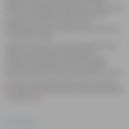
Programmas ietvaros tiek nodrošināts individuāls
atbalsts profesionālās pilnveides grupās, mācību stundu
vērošana, profesionālās kompetences pilnveides
programmu izstrāde un īstenošana, kā arī
mērķstipendija. Tuvākā uzņemšana projektā plānota no
17. jūnija līdz 15. jūlijam.
Saskaņā ar noteikumiem, indukcijas gada dalībniekam
atbalstu profesionālās pilnveides grupās un
mērķstipendiju nodrošina no augusta līdz maijam,
savukārt profesionālās kompetences pilnveides
programmu apguvi nodrošina no septembra līdz maijam.
Ar projektu, tā īstenošanas noteikumiem var iepazīties
ŠEIT
. Tāpat informācija pieejama indukcijas gada projekta
tīmekļvietnē
ŠEIT
.
Foto: pixabay.com