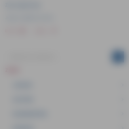
Ziņu sagatavoja
Jelgavas Izglītības pārvalde
Drukāt
Dalīties
ZIŅAS
JAUNUMI
IZGLĪTĪBA
NODARBINĀTĪBA
PASĀKUMI