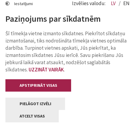
Izvēlies valodu:
LV
EN
Iestatījumi
Paziņojums par sīkdatnēm
Šī tīmekļa vietne izmanto sīkdatnes. Piekrītot sīkdatņu
izmantošanai, tiks nodrošināta tīmekļa vietnes optimāla
darbība. Turpinot vietnes apskati, Jūs piekrītat, ka
izmantosim sīkdatnes Jūsu ierīcē. Savu piekrišanu Jūs
jebkurā laikā varat atsaukt, nodzēšot saglabātās
sīkdatnes.
UZZINĀT VAIRĀK
.
APSTIPRINĀT VISAS
PIELĀGOT IZVĒLI
ATCELT VISAS