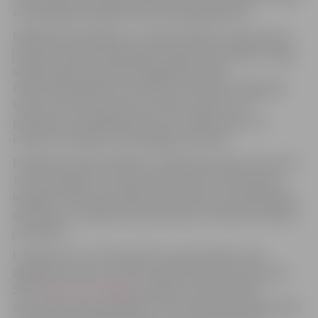
mūsdienīgas iespējas attīstīties digitālajā vidē.
Digitālās tehnoloģijas un sociālie mediji ir neatņemama
jauniešu ikdienas sastāvdaļa. Projekta aktivitātes sniegs
iespēju apgūt praktiskas digitālās prasmes
(foto/video/podkastu darbnīcās, VR brilles, 360 grādu
kameras, GoPro kameras), attīstīt radošumu un
pašizpausmi digitālajā vidē, kā arī labāk izprast un
izmantot mūsdienu tehnoloģijas savā labā.
Projektā aicināti piedalīties Jelgavas jaunieši vecumā no
13 līdz 25 gadiem, tostarp arī jaunieši ar ierobežotām
iespējām. Tāpat aktivitātēs tiks iesaistīti arī pašvaldības
darbinieki un organizāciju pārstāvji, kas ikdienā strādā ar
jauniešiem.
Interesenti, kuri vēlas attīstīt vai pilnveidot savas
digitālās prasmes, aicināti aizpildīt pieteikuma anketu
ŠEIT
https://ej.uz/dig-jg
, norādot, kurās projekta
aktivitātēs vēlas piedalīties. Pēc pieteikuma saņemšanas