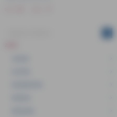
Drukāt
Dalīties
ZIŅAS
JAUNUMI
IZGLĪTĪBA
NODARBINĀTĪBA
PASĀKUMI
PAŠVALDĪBA