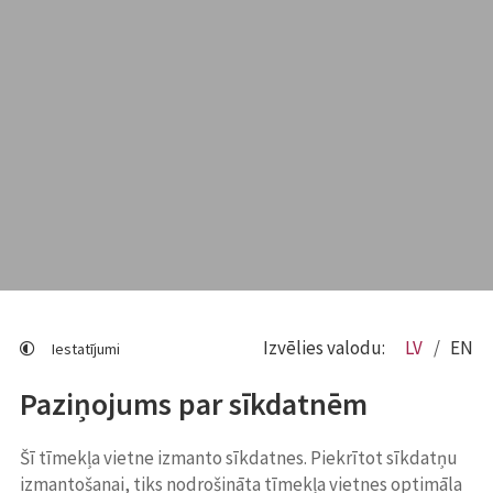
Izvēlies valodu:
LV
EN
Iestatījumi
Paziņojums par sīkdatnēm
Šī tīmekļa vietne izmanto sīkdatnes. Piekrītot sīkdatņu
izmantošanai, tiks nodrošināta tīmekļa vietnes optimāla