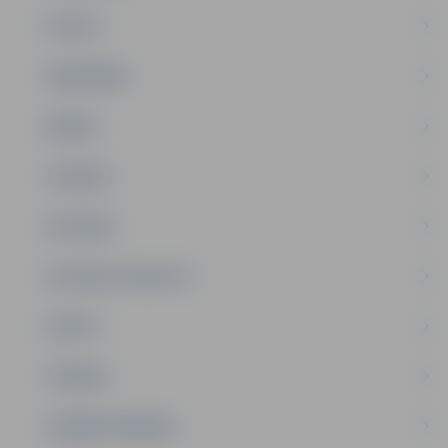
PILSĒTA
SABIEDRĪBA
ĢIMENE
JAUNIEŠI
SATIKSME
SOCIĀLAIS ATBALSTS
SPORTS
TŪRISMS
UZŅĒMĒJDARBĪBA