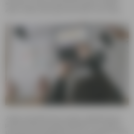
iesaistīties, aicināti pieteikties aktivitātēm, aizpildot
anketu. Dalība visās projekta aktivitātēs ir bez maksas.
Jelgavas pašvaldība īsteno projektu “Digitālā darba ar
jaunatni sistēmas attīstība pašvaldībās”, kura mērķis ir
stiprināt jauniešu digitālās prasmes un nodrošināt viņiem