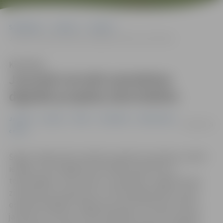
Sākumlapa
Jaunumi
Jaunieši
Jaunieši aicināti pieteikties digitālā projekta aktivitātēm
Klausīties
Jaunieši aicināti pieteikties
digitālā projekta aktivitātēm
Jaunieši
Jaunumi
Pilsēta
Sabiedrība
Sabiedriskais
08/08/2025
centrs
Šogad Jelgavā tiks realizēts projekts jauniešiem, dodot
iespēju caur dažādām aktivitātēm iepazīties ar
tehnoloģijām, radīt video un podkāstus, apgūt jaunas
zināšanas par projektiem un brīvprātīgo darbu, kā arī
organizēt Digitālo Jelgavas jauniešu festivālu. Šobrīd
jaunieši vecumā no 13 līdz 25 gadiem, kuri būtu gatavi