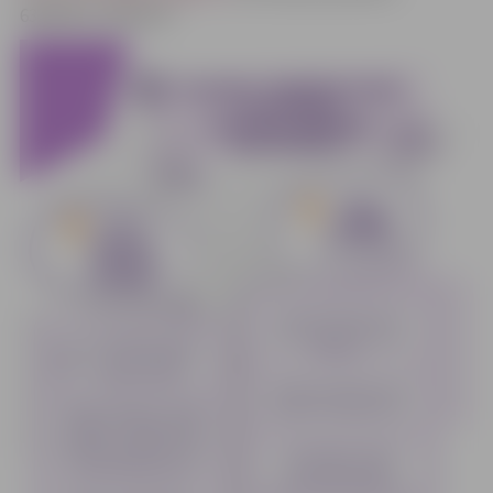
63005410, 29320139.