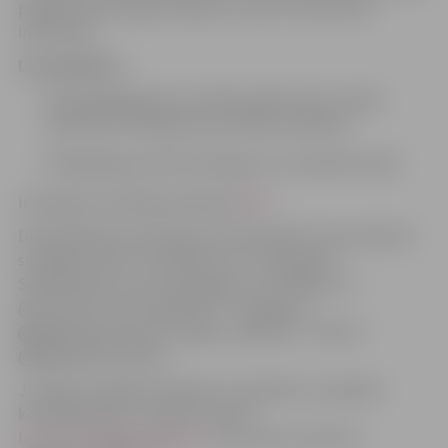
projekta īstenotāji sazināsies ar katru interesentu
individuāli.
Lai piedalītos
:
Nepilngadīgajiem jauniešiem jāiesniedz vecāku
parakstīts iesniegums par dalību projektā;
Pilngadīgie jaunieši iesniegumu var parakstīt paši.
Iesnieguma veidlapa pieejama
ŠEIT
.
Detalizētāka informācija par aktivitātēm tiks publicēta
sociālajos tīklos “Facebook.com”: @Jelgavas
Sabiedriskais centrs, @Jelgavas Jauniešiem un
@Jauniešu centrs Špaktele, “Instagram”:
@jelgavasjauniesiem un @jc_spaktele, “TikTok”:
@jelgavasjauniesiem.
Jautājumu gadījumā lūgums sazināties ar projekta
kontaktpersonu, rakstot e-pastu
Ieva.Zavinska@sc.jelgava.lv
vai zvanot pa tālruni