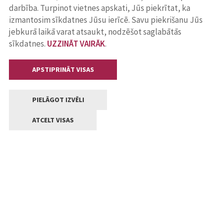
darbība. Turpinot vietnes apskati, Jūs piekrītat, ka
izmantosim sīkdatnes Jūsu ierīcē. Savu piekrišanu Jūs
jebkurā laikā varat atsaukt, nodzēšot saglabātās
sīkdatnes.
UZZINĀT VAIRĀK
.
APSTIPRINĀT VISAS
PIELĀGOT IZVĒLI
ATCELT VISAS
Kontakti