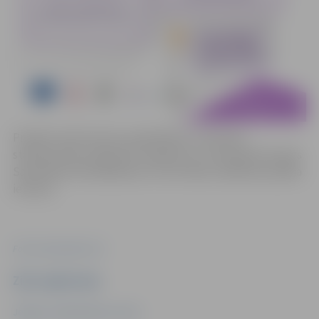
Projekts tiek īstenots sadarbībā ar Jaunatnes
starptautisko programmu aģentūru un finansēts Eiropas
Savienības Atveseļošanas un noturības mehānisma plāna
ietvaros.
Foto: www.pexels.com
Ziņu sagatavoja
Jelgavas Sabiedriskais centrs