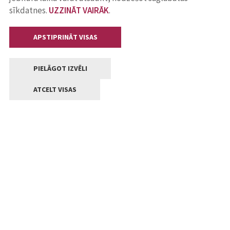
sīkdatnes.
UZZINĀT VAIRĀK
.
APSTIPRINĀT VISAS
PIELĀGOT IZVĒLI
ATCELT VISAS
Kontakti
Jelgavas valstpilsētas pašvaldība
Lielā iela 11, Jelgava, LV-3001