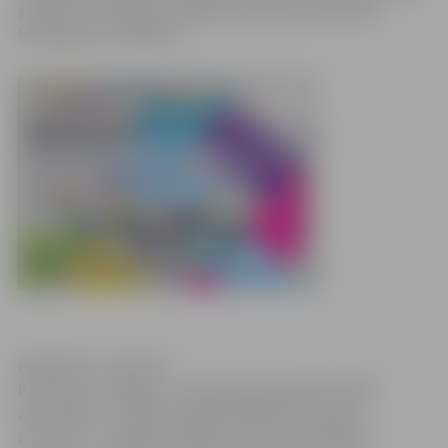
projekta realizācijai. Kopējais projektā paredzētais
finansējums ir 3500 eiro.
Klikšķināt, lai atvērtu
Kā viena no “Jelgava – jauniešu galvaspilsēta 2016”
aktivitātēm ar mērķi finansiāli atbalstīt jauniešu
iniciatīvu, ir Jelgavas pilsētas domes izsludinātais