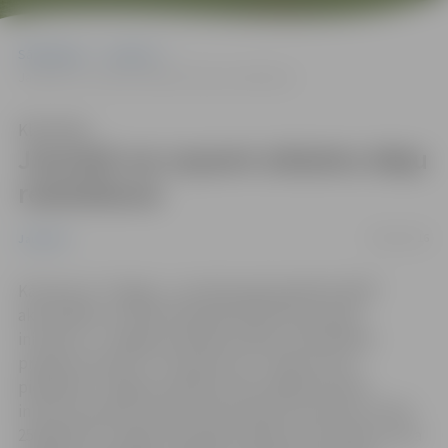
Sākumlapa
Jaunumi
Jaunieši var saņemt atbalstu ideju realizēšanai
Klausīties
Jaunieši var saņemt atbalstu ideju
realizēšanai
09/05/2016
Jaunumi
Kā viena no “Jelgava – jauniešu galvaspilsēta 2016”
aktivitātēm ar mērķi finansiāli atbalstīt jauniešu
iniciatīvu, ir Jelgavas pilsētas domes izsludinātais
projektu konkurss “Jaunieši var!”. Konkursā var
piedalīties Jelgavas pilsētas neformālās jauniešu
iniciatīvu grupas (vismaz divi jaunieši vecumā no 13 līdz
25 gadiem) un iegūt finansiālu atbalstu līdz 350 eiro sava