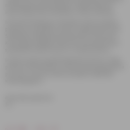
radošā pašizpausme (piemēram, radošās darbnīcas,
improvizācijas teātra nodarbības, izstāžu veidošana).
Informatīvā tikšanās par veiksmīgu iniciatīvu projektu
pieteikumu aizpildīšanu notiks 11. maijā pulksten 15.30
Sabiedrības integrācijas pārvaldē (SIP), Sarmas ielā 4.
Konsultācijas iespējams saņemt pie SIP jaunatnes lietu
speciālistēm Lindas Voveres () un Jeļenas Grīsles ().
Iniciatīvu konkursa projekti jāiesniedz SIP līdz 27. maija
pulksten 14.30. Vienlaikus to elektroniskā kopija jānosūta
pa e-pastu . Konkursa nolikums pieejams mājas lapā
www.sip.jelgava.lv
.
Informācija sagatavota
SIP
Drukāt
Dalīties