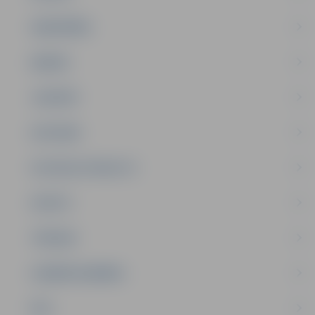
SABIEDRĪBA
ĢIMENE
JAUNIEŠI
SATIKSME
SOCIĀLAIS ATBALSTS
SPORTS
TŪRISMS
UZŅĒMĒJDARBĪBA
NVO