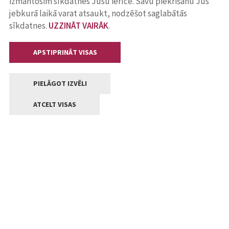
izmantosim sīkdatnes Jūsu ierīcē. Savu piekrišanu Jūs
jebkurā laikā varat atsaukt, nodzēšot saglabātās
sīkdatnes.
UZZINĀT VAIRĀK
.
APSTIPRINĀT VISAS
PIELĀGOT IZVĒLI
ATCELT VISAS
Kontakti
Jelgavas valstpilsētas pašvaldība