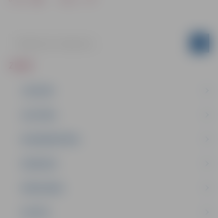
ZIŅAS
JAUNUMI
IZGLĪTĪBA
NODARBINĀTĪBA
PASĀKUMI
PAŠVALDĪBA
PILSĒTA