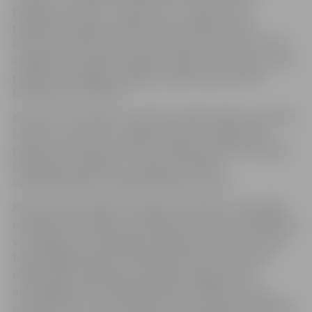
projektu konkurss “Jaunieši var!”. Konkursā var
piedalīties Jelgavas pilsētas neformālās jauniešu
iniciatīvu grupas (vismaz divi jaunieši vecumā no 13 līdz
25 gadiem) un iegūt finansiālu atbalstu līdz 350 eiro sava
projekta realizācijai. Kopējais projektā paredzētais
finansējums ir 3500 eiro.
Konkurss izsludināts ar mērķi finansiāli atbalstīt jauniešu
iniciatīvu, kas veicina Jelgavas jauniešu iekļaušanos
pilsētas attīstības procesos, sekmē jauniešu brīvā laika
lietderīgu pavadīšanu, fiziskās aktivitātes,
vērtīborientāciju un pašattīstības procesus.
Konkursā tiks atbalstītas šādas aktivitātes: neformālās
mācīšanās aktivitātes un pasākumi; jauniešu saliedētības
veicināšanas un līdzdalības pasākumi; jauniešu iesaiste
brīvprātīgajā darbā; fiziskās aktivitātes, kas neprasa
mērķtiecīgu, ilglaicīgu iepriekšēju sagatavotību
attiecīgajā sporta veidā (piemēram, atklātie treniņi,
amatierturnīri, nepieciešamā sporta aprīkojuma iegāde);