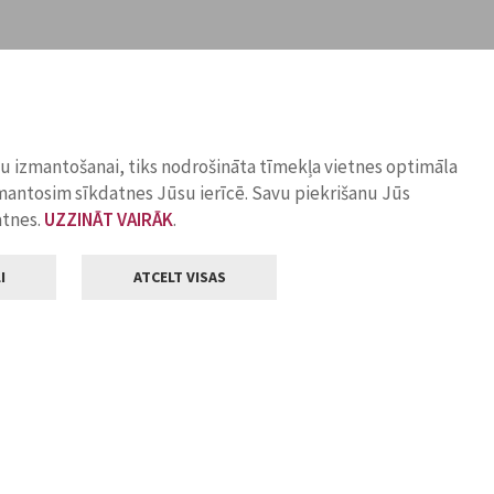
ņu izmantošanai, tiks nodrošināta tīmekļa vietnes optimāla
zmantosim sīkdatnes Jūsu ierīcē. Savu piekrišanu Jūs
atnes.
UZZINĀT VAIRĀK
.
I
ATCELT VISAS
Klientu apkalpošana
ilsētas pašvaldība
Darba laiks