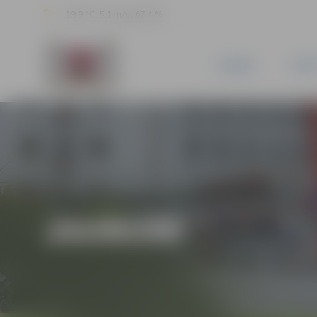
19.9 °C, 5.1 m/s, 67.4 %
JAUNUMI
PILSĒ
JAUNUMI