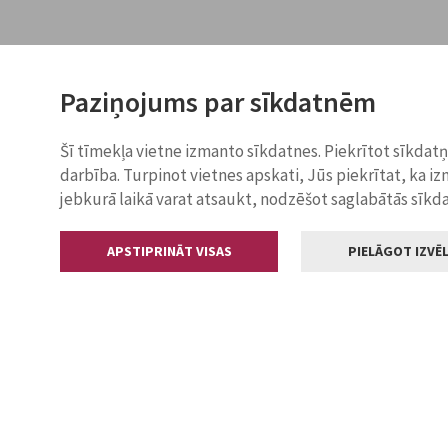
Paziņojums par sīkdatnēm
Šī tīmekļa vietne izmanto sīkdatnes. Piekrītot sīkdat
darbība. Turpinot vietnes apskati, Jūs piekrītat, ka i
jebkurā laikā varat atsaukt, nodzēšot saglabātās sīkd
APSTIPRINĀT VISAS
PIELĀGOT IZVĒL
Kontakti
Jelgavas valstp