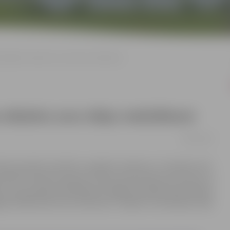
valdības atbalstu savu ideju realizēšanai
atbalstu savu ideju realizēšanai
08/02/2019
na jauniešu iniciatīvu projektu konkursu “Jaunieši var!”,
uniešu iniciatīvu grupas (vismaz divi jaunieši vecumā no 13
iro sava projekta realizācijai. Kopējais projektā paredzētais
gada 18.februāra līdz 18.martam. Projektu īstenošanas laiks