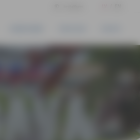
LV
EN
Iestatījumi
UZŅĒMĒJDARBĪBA
PAKALPOJUMI
KONTAKTI