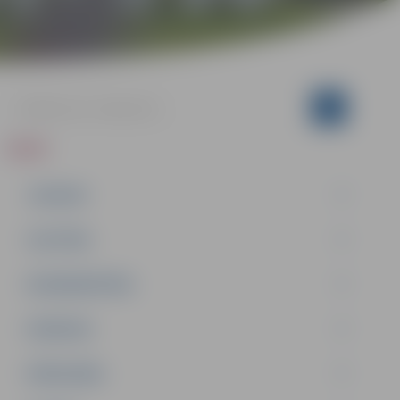
ZIŅAS
JAUNUMI
IZGLĪTĪBA
NODARBINĀTĪBA
PASĀKUMI
PAŠVALDĪBA