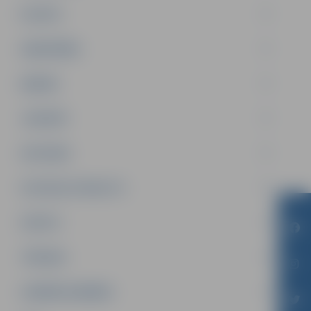
PILSĒTA
SABIEDRĪBA
ĢIMENE
JAUNIEŠI
SATIKSME
SOCIĀLAIS ATBALSTS
SPORTS
TŪRISMS
UZŅĒMĒJDARBĪBA