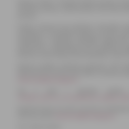
Konkursa mērķis ir finansiāli atbalstīt jauniešu inici
attīstības procesos, sekmē jauniešu brīvā laika liet
procesus.
Projektu konkursā tiek atbalstītas neformālās māc
veicināšanas un līdzdalības pasākumi, jauniešu iesais
mērķtiecīgu un ilglaicīgu iepriekšēju sagatavotību
amatierturnīri, nepieciešamā sporta aprīkojuma i
darbnīcas, improvizācijas teātra nodarbības, izstāžu v
Konkursa projektu pieteikums jāiesniedz JPPA Sabie
18.februāra līdz 18.marta plkst.19:00 un vienlaikus p
linda.vovere@dome.jelgava.lv
.
Zem šī raksta ir apskatāms projekt
JAUNIESI_VAR_01_p_03_pieteikuma_veidlapa_(201
Papildinformāciju var saņemt sazinoties ar Sabiedrības
Voveri pa e-pastu
linda.vovere@dome.jelgava.lv
.
Foto: Jelgavas pilsēta