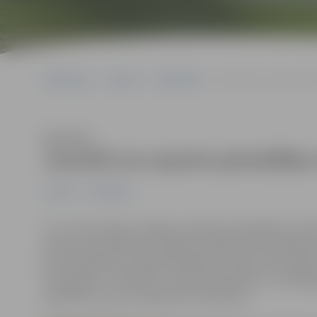
Sākumlapa
Jaunumi
Sabiedrība
Jaunieši var saņemt paš
Klausīties
Jaunieši var saņemt pašvaldības 
Jaunumi
Sabiedrība
Jau ceturto gadu Jelgavas pilsētas pašvaldība izsludi
kurā aicina piedalīties Jelgavas pilsētas neformālās ja
līdz 25 gadiem) un iegūt finansiālu atbalstu līdz 350 e
finansējums ir 3500 eiro. Projekts jāiesniedz no 2019.
paredzēts no š.g. 1.maija līdz 31.oktobrim.