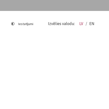
Izvēlies valodu:
LV
EN
Iestatījumi
Lapas karte
Viegli lasīt