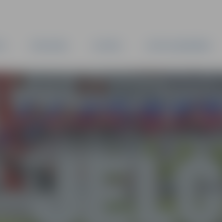
TA
PAŠVALDĪBA
IESTĀDES
KAPITĀLSABIEDRĪBAS