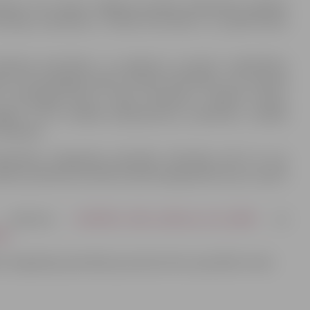
atīvas, kas veicina Jelgavas jauniešu iekļaušanos pilsētas
derīgu pavadīšanu, fiziskās aktivitātes un pašattīstības
īšanās aktivitātes un pasākumi, jauniešu saliedētības
te brīvprātīgajā darbā, fiziskās aktivitātes, kas neprasa
 attiecīgajā sporta veidā, piemēram, atklātie treniņi,
egāde, kā arī radošās pašizpausmes, piemēram, radošās
eidošana.
drības integrācijas pārvaldē, Skolotāju ielā 8 no š.g.
rojekta pieteikuma elektroniskā kopija jānosūta pa e-pastu
u konkursa
JAUNIESI_VAR_nolikums_02_(2019)
un
9)
.
 integrācijas pārvaldes jaunatnes lietu speciālisti Lindu