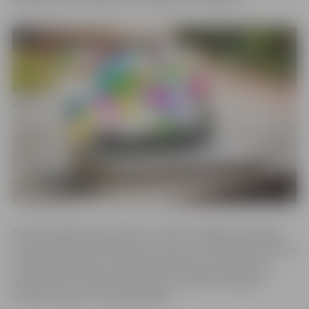
Konkursa galvenais mērķis ir veicināt Jelgavas jauniešu
iesaisti pilsētas attīstības procesos, ar finansiālu atbalstu
sekmējot jauniešu brīvā laika lietderīgu pavadīšanu,
iesaistīšanos fiziskās aktivitātēs, kā arī pilnveidojot
vērtību izpratni un pašattīstību.