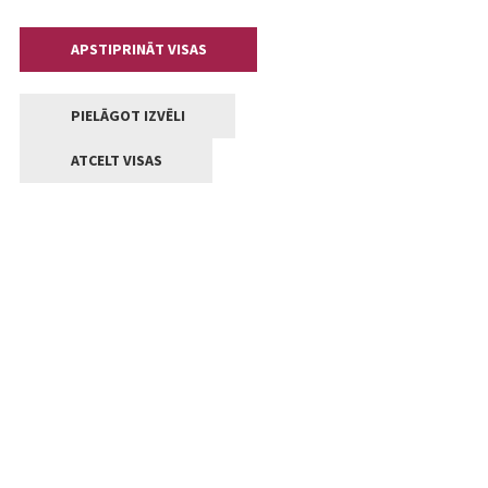
APSTIPRINĀT VISAS
PIELĀGOT IZVĒLI
ATCELT VISAS
Kontakti
Jelgavas valstpilsētas pašvaldība
Lielā iela 11, Jelgava, LV-3001
+371 63005522