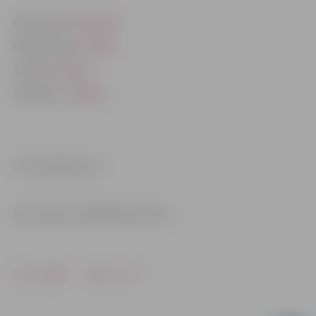
Konkursa
NOLIKUMS
Pieteikuma
veidlapa
Tāmes
veidlapa
Atskaites
veidlapa
Foto: pixabay.com
Informācija: Sabiedriskais centrs
Drukāt
Dalīties