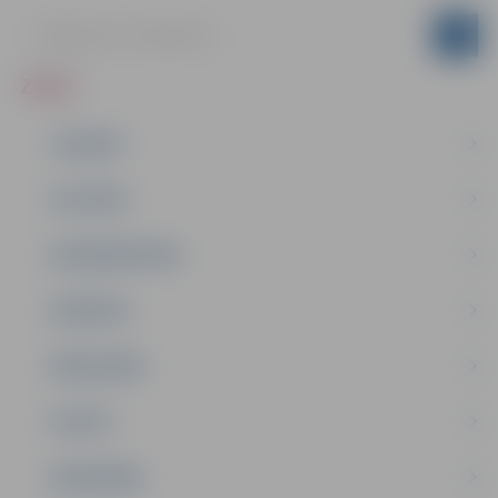
ZIŅAS
JAUNUMI
IZGLĪTĪBA
NODARBINĀTĪBA
PASĀKUMI
PAŠVALDĪBA
PILSĒTA
SABIEDRĪBA