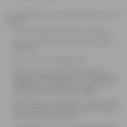
Uz finansiālu atbalstu var pretendēt projekti, kas paredz
organizēt:
neformālās mācīšanās aktivitātes un pasākumus;
jauniešu saliedētības veicināšanas un līdzdalības
pasākumus;
jauniešu iesaisti brīvprātīgajā darbā;
fiziskās aktivitātes, kas neprasa mērķtiecīgu un
ilglaicīgu iepriekšēju sagatavotību attiecīgajā sporta
veidā (piemēram, atklātie treniņi, amatierturnīri,
nepieciešamā sporta aprīkojuma iegāde);
radošās pašizpausmes (piemēram, radošās darbnīcas,
improvizācijas teātra nodarbības, izstāžu veidošana,
kultūras un mākslas aktivitātes);