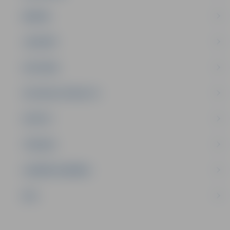
ĢIMENE
JAUNIEŠI
SATIKSME
SOCIĀLAIS ATBALSTS
SPORTS
TŪRISMS
UZŅĒMĒJDARBĪBA
NVO