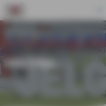
IZGLĪTĪBA