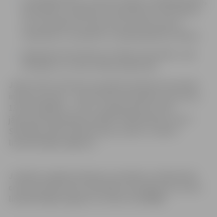
uzņēmējdarbības, tostarp sociālās uzņēmējdarbības,
aktivitātes un pasākumus (piemēram, informatīvie
vai citi pasākumi, kuriem nav produktu/preču
veidošanas un saistībā ar to peļņas gūšanas mērķis);
izglītojošas aktivitātes par dabas aizsardzību, zaļo
domāšanu un citiem vides jautājumiem.
Jāņem vērā, ka konkursa projekta pieteikums jauniešu
iniciatīvu grupai – vismaz diviem jauniešiem vecumā no
13 līdz 25 gadiem – līdz 21. aprīļa pulksten 14.30
jāiesniedz pašvaldības iestādē “Sabiedriskais centrs”
Skolotāju ielā 8 vai jānosūta pa e-pastu uz adresi
linda.beme@sc.jelgava.lv.
Jautājumu gadījumā lūgums sazināties ar Sabiedriskā
centra jaunatnes lietu speciālisti Lindu Bēmi pa e-pastu
linda.beme@sc.jelgava.lv vai tālruni 22549806.