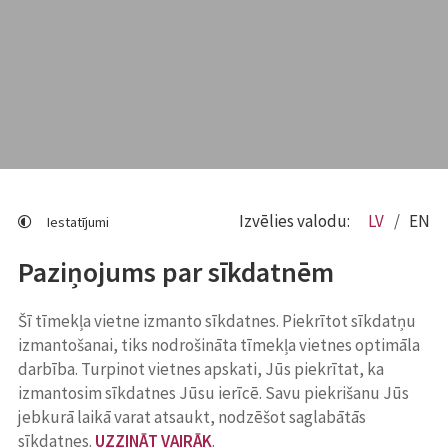
Izvēlies valodu:
LV
EN
Iestatījumi
Paziņojums par sīkdatnēm
Šī tīmekļa vietne izmanto sīkdatnes. Piekrītot sīkdatņu
izmantošanai, tiks nodrošināta tīmekļa vietnes optimāla
darbība. Turpinot vietnes apskati, Jūs piekrītat, ka
izmantosim sīkdatnes Jūsu ierīcē. Savu piekrišanu Jūs
jebkurā laikā varat atsaukt, nodzēšot saglabātās
sīkdatnes.
UZZINĀT VAIRĀK
.