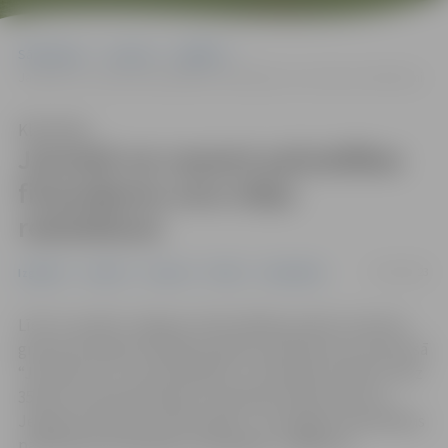
Sākumlapa
Jaunumi
Izglītība
Jaunieši var saņemt pašvaldības finansējumu savu ideju realizēšanai
Klausīties
Jaunieši var saņemt pašvaldības
finansējumu savu ideju
realizēšanai
27/03/2023
Izglītība
Jaunieši
Jaunumi
Pilsēta
Sabiedrība
Līdz 21. aprīlim Jelgavas neformālās jauniešu iniciatīvu
grupas aicinātas iesniegt projektu pieteikumus konkursā
“Jaunieši var!”, lai pretendētu uz finansiālu atbalstu līdz
350 eiro iecerētā projekta realizācijai. Šāds konkurss
Jelgavā notiek jau septīto gadu, un kopējais pašvaldības
paredzētais finansējums šim gadam ir 4900 eiro.