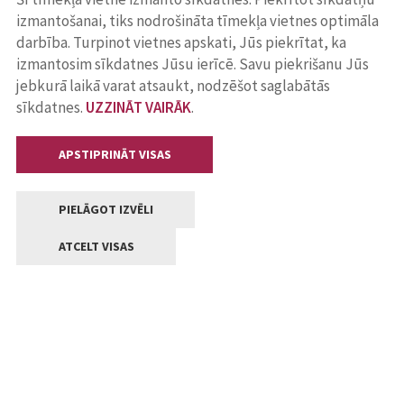
izmantošanai, tiks nodrošināta tīmekļa vietnes optimāla
darbība. Turpinot vietnes apskati, Jūs piekrītat, ka
izmantosim sīkdatnes Jūsu ierīcē. Savu piekrišanu Jūs
jebkurā laikā varat atsaukt, nodzēšot saglabātās
sīkdatnes.
UZZINĀT VAIRĀK
.
APSTIPRINĀT VISAS
PIELĀGOT IZVĒLI
ATCELT VISAS