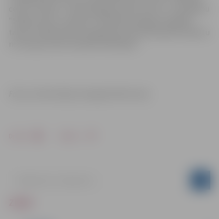
centru “Nātre”, “Vidusdaugavas NVO centrs” un biedrību
“Sēlijas laivas”. Projekts “Veselības dialogs Zemgalē”
tapis ar Sabiedrības integrācijas fonda finansiālu atbalstu
no Latvijas valsts budžeta līdzekļiem.
Foto un informācija: Zemgales NVO centrs
Drukāt
Dalīties
ZIŅAS