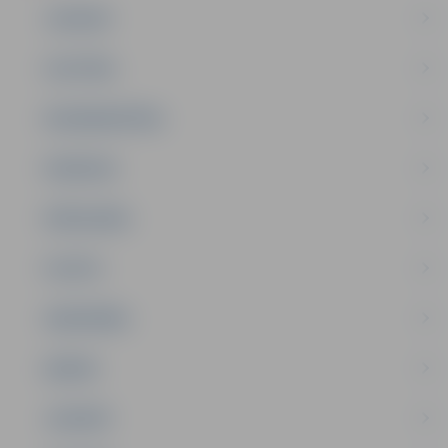
JAUNUMI
IZGLĪTĪBA
NODARBINĀTĪBA
PASĀKUMI
PAŠVALDĪBA
PILSĒTA
SABIEDRĪBA
ĢIMENE
JAUNIEŠI