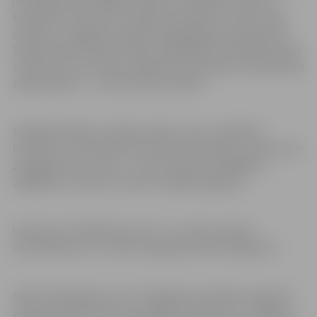
slavenības, tiek veikti vairāki izaicinājumi, kā arī rastas
atbildes uz āķīgiem epidemioloģiskajiem jautājumiem.
Spēle piemērota gan dažiem spēlētājiem individuāli, gan
visai klasei vai kursam, sadaloties komandās. Paredzamais
spēles ilgums – no 45 līdz 90 minūtēm.
Spēlēt gribētāji, sevišķi jauniešu centri, izglītības
iestādes un citi kolektīvi aicināti pieteikties, sazinoties ar
Zemgales NVO Centru, zvanot pa tālruni 29802373,
26044412 vai rakstot e-pastu info@zemgalei.lv.
Vairāk par “Pandēmijas cirku” un citām projekta
aktualitātēm var uzzināt mājaslapā www.zemgalei.lv.
Spēli “Pandēmijas cirks” Zemgales jauniešiem organizē
Zemgales NVO Centrs sadarbībā ar kultūras un mākslas