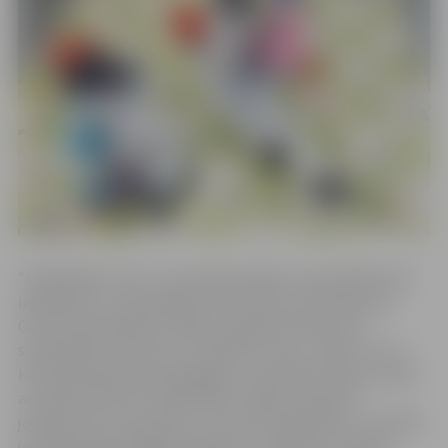
“Pandēmijas cirks” ir aizraujoša spēle, ko jauniešiem kā
izglītojošu un izklaidējošu informatīvo materiālu par
Covid-19 pandēmiju radījis Zemgales NVO Centrs
sadarbībā ar kultūras un mākslas centru “Nātre”, kuru
komandā bijuši gan pedagogi un veselības eksperti, gan
arī paši jaunieši un mākslinieki. Spēles pamatā ir
jautājumi par vakcīnām un Covid-19 pandēmiju. Tās laikā
jaunieši ļaujas dažādām ārkārtas situācijām, atpazīst