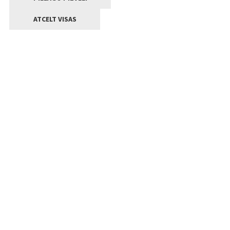
ATCELT VISAS
Kontakti
Jelgavas valstpilsētas pašvaldība
Lielā iela 11, Jelgava, LV-3001
+371 63005522
pasts@jelgava.lv
Klientu apkalpošana