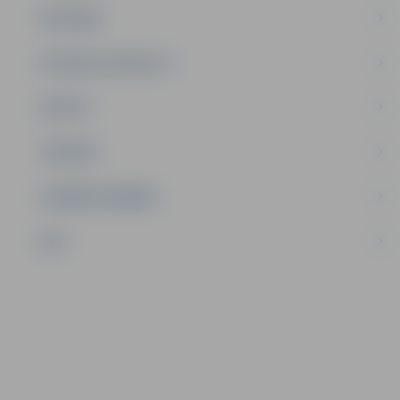
SATIKSME
SOCIĀLAIS ATBALSTS
SPORTS
TŪRISMS
UZŅĒMĒJDARBĪBA
NVO