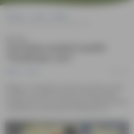
Sākumlapa
Jaunumi
Izglītība
Jauniešiem piedāvā izspēlēt “Pandēmijas cirku”
Klausīties
Jauniešiem piedāvā izspēlēt
“Pandēmijas cirku”
21/12/2021
Izglītība
Jaunumi
Reaģējot uz aktuālajiem notikumiem pasaulē un vēršot
uzmanību uz cilvēka emocionālo un fizisko veselību,
Zemgales NVO Centrs aicina jauniešus izspēlēt aizraujošu
un izglītojošu komandas spēli “Pandēmijas cirks”.