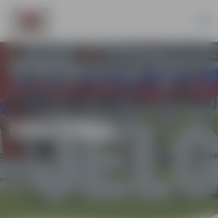
IZGLĪTĪBA