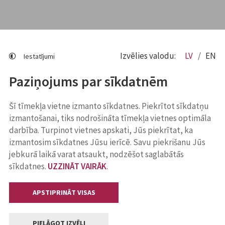
Izvēlies valodu:
LV
EN
Iestatījumi
Paziņojums par sīkdatnēm
Šī tīmekļa vietne izmanto sīkdatnes. Piekrītot sīkdatņu
izmantošanai, tiks nodrošināta tīmekļa vietnes optimāla
darbība. Turpinot vietnes apskati, Jūs piekrītat, ka
izmantosim sīkdatnes Jūsu ierīcē. Savu piekrišanu Jūs
jebkurā laikā varat atsaukt, nodzēšot saglabātās
sīkdatnes.
UZZINĀT VAIRĀK
.
APSTIPRINĀT VISAS
PIELĀGOT IZVĒLI