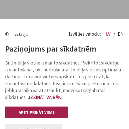
Izvēlies valodu:
LV
EN
Iestatījumi
Paziņojums par sīkdatnēm
Šī tīmekļa vietne izmanto sīkdatnes. Piekrītot sīkdatņu
izmantošanai, tiks nodrošināta tīmekļa vietnes optimāla
darbība. Turpinot vietnes apskati, Jūs piekrītat, ka
izmantosim sīkdatnes Jūsu ierīcē. Savu piekrišanu Jūs
jebkurā laikā varat atsaukt, nodzēšot saglabātās
sīkdatnes.
UZZINĀT VAIRĀK
.
APSTIPRINĀT VISAS