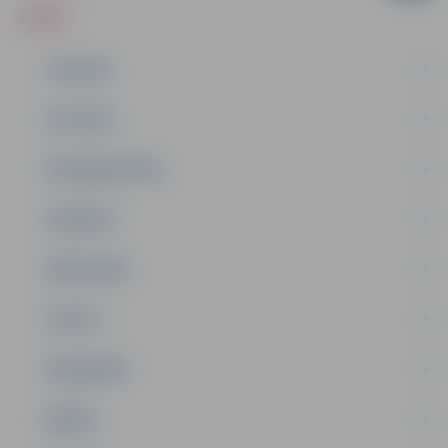
ZIŅAS
JAUNUMI
IZGLĪTĪBA
NODARBINĀTĪBA
PASĀKUMI
PAŠVALDĪBA
PILSĒTA
SABIEDRĪBA
ĢIMENE