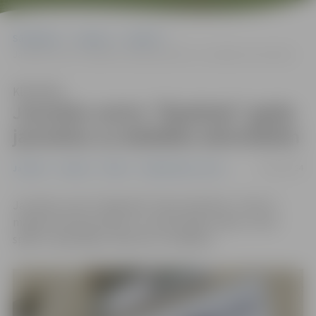
Sākumlapa
Jaunumi
Jaunieši
Jauniešu centrs “Špaktele” gaida jauniešus uz dažādām aktivitātēm
Klausīties
Jauniešu centrs “Špaktele” gaida
jauniešus uz dažādām aktivitātēm
02/05/2024
Jaunieši
Jaunumi
Pilsēta
Sabiedriskais centrs
Jauniešu centrs “Špaktele” Pasta ielā 44 no 7. līdz 11.
maijam aicina jauniešus uz online spēļu vakaru, lomu
spēli un atjautīgu uzdevumu risināšanu.