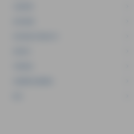
JAUNIEŠI
SATIKSME
SOCIĀLAIS ATBALSTS
SPORTS
TŪRISMS
UZŅĒMĒJDARBĪBA
NVO