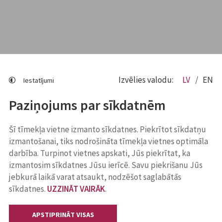
Izvēlies valodu:
LV
EN
Iestatījumi
Paziņojums par sīkdatnēm
Šī tīmekļa vietne izmanto sīkdatnes. Piekrītot sīkdatņu
izmantošanai, tiks nodrošināta tīmekļa vietnes optimāla
darbība. Turpinot vietnes apskati, Jūs piekrītat, ka
izmantosim sīkdatnes Jūsu ierīcē. Savu piekrišanu Jūs
jebkurā laikā varat atsaukt, nodzēšot saglabātās
sīkdatnes.
UZZINĀT VAIRĀK
.
APSTIPRINĀT VISAS