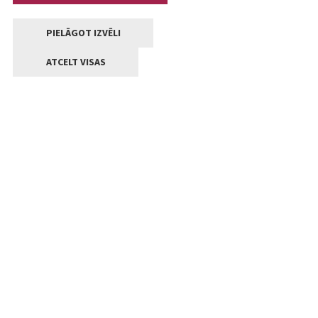
PIELĀGOT IZVĒLI
ATCELT VISAS
Kontakti
Jelgavas valstpilsētas pašvaldība
Lielā iela 11, Jelgava, LV-3001
+371 63005522
pasts@jelgava.lv