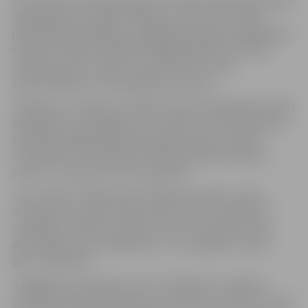
izglītojošā lomu spēle “Pārliecini mani”, kuras laikā
jauniešiem būs jāiejūtas dažādās profesijās un jāpiedalās
darba intervijas simulācijā, tādējādi iepazīstot darba
intervijas norisi, etiķeti un reizē attīstot savas
pārliecināšanas un pasniegšanas prasmes.
Sestdien, 11. maijā, no pulksten 12 līdz 18 jaunieši aicināti
piedalīties “Scavanger Hunt” spēlē, kuras laikā Stacijas
parkā būs jāpilda dažādi atjautīgi uzdevumi. Spēle
norisināsies “Actionbound” lietotnē. Spēles sākuma
punkts – jauniešu centrā “Špaktele”.
Lai uzzinātu vairāk par aktivitātēm jauniešu centrā,
interesenti var sekot līdz jauniešu centra “Špaktele”
sociālajiem tīkliem: jauniešu centra “Facebook” lapā
@Jauniešu centrs “Špaktele” un “Instagram” kontā
@JC_SPAKTELE.
Jāatgādina, ka jauniešu centrs “Špaktele” strādā no
pirmdienas līdz piektdienai no pulksten 14 līdz 20, un tas