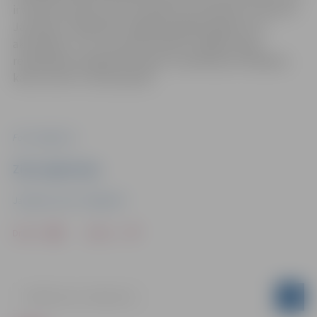
ir atvērts arī katru otro sestdienu no pulksten 12 līdz 18.
Jauniešus “Špaktelē” sagaida dažādi pasākumi un
aktivitātes, tur var saņemt atbalstu dažādu ideju
realizēšanai, pieejamas telpas un aprīkojums hobijiem,
kā arī centrs ir vieta atpūtai.
Foto: Jelgava.lv
Ziņu sagatavoja
Jauniešu centrs “Špaktele”
Drukāt
Dalīties