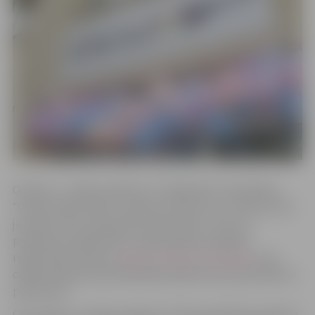
Otrdien, 7. maijā, pulksten 17 “Špaktelē” norisināsies
“Online spēļu vakars” platformā “Discord”. Tā būs pirmā
jauniešu centra organizēta aktivitāte e-vidē. Lai
pieteiktos pasākumam, nepieciešams aizpildīt
reģistrācijas anketu
www.ej.uz/discord-spaktele
, kas
darbosies gan kā pieteikšanās pasākumam, gan piekļuve
platformai.
Ceturtdien, 9. maijā, pulksten 17 Pasta ielā 44 norisināsies