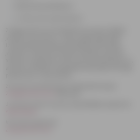
Vairāki darba piedāvājumi
;
u.c. filmu, foto, eseju konkursi.
Zemgales NVO Centra EURODESK ziņu lapa ir lielākais
jauniešu (vecumā no 13 – 30 g.v.) iespēju apkopotājs
Latvijā (vairāk kā 1 500 tiešo saņēmēju). Mūsu pieeja
jaunietim ir atbilstoša mūsdienu vērtībām. Ziņas tiek
atlasītas un apkopotas, ņemot vērā 3 pamatkritērijus: īsi,
aktuāli un noderīgi. Hronoloģiskā secība palīdz tās viegli
pārskatīt pēc to aktualitātes.
Ziņu lapu vari skatīties gan zemāk pielikumā, gan
Zemgales NVO Centra
mājas lapā!
Ja nevariet atvērt ziņu lapu, lejupielādējiet programmu
Adobe Reader
.
Informāciju sagatavoja:
Zemgales NVO Centrs