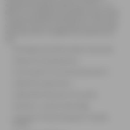
apkopojot 65 iespējas jauniešiem vecumā no 13 – 30
gadiem. Ziņu lapā apkopoti aktuālākie Latvijas, Eiropas
un pasaules piedāvājumi piedalīties foto, eseju, filmu,
videoklipu konkursos, kā arī pasākumos, kas nozīmīgi
ikvienam jaunietim. Svarīgākās ziņas septembra ziņu
lapā:
Brīvprātīgais darbs Āfrikā, Indijā vai visā pasaulē;
Pieejamas Grundtvig darbnīcas;
LTV jauna spēle “Es varu būt premjerministrs”;
Iespēja lidot ar gaisa balonu;
Iespēja laimēt izbraucienu ar buru jahtu;
Septembris – jauniešu mēnesis Rīgā;
Stipendija ar “National Geographic” fotogrāfu
Butānā;