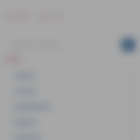
Drukāt
Dalīties
ZIŅAS
JAUNUMI
IZGLĪTĪBA
NODARBINĀTĪBA
PASĀKUMI
PAŠVALDĪBA