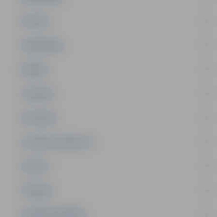
PILSĒTA
SABIEDRĪBA
ĢIMENE
JAUNIEŠI
SATIKSME
SOCIĀLAIS ATBALSTS
SPORTS
TŪRISMS
UZŅĒMĒJDARBĪBA