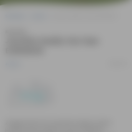
Sākumlapa
Jaunumi
Jauniešu iespēju ziņu lapa EURODESK
Klausīties
Jauniešu iespēju ziņu lapa
EURODESK
06/09/2010
Jaunumi
Zemgales NVO Centrs septembra mēnesī ir izdevis
jaunāko jauniešu iespēju ziņu lapu EURODESK,