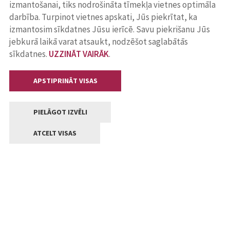
izmantošanai, tiks nodrošināta tīmekļa vietnes optimāla
darbība. Turpinot vietnes apskati, Jūs piekrītat, ka
izmantosim sīkdatnes Jūsu ierīcē. Savu piekrišanu Jūs
jebkurā laikā varat atsaukt, nodzēšot saglabātās
sīkdatnes.
UZZINĀT VAIRĀK
.
APSTIPRINĀT VISAS
PIELĀGOT IZVĒLI
ATCELT VISAS