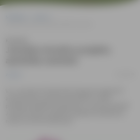
Sākumlapa
Jaunumi
Jauniešu iniciatīvu projektu apmācību seminārs
Klausīties
Jauniešu iniciatīvu projektu
apmācību seminārs
16/01/2009
Jaunumi
V/a „Jaunatnes Starptautisko Programmu Aģentūra”
aicina jauniešus, jaunatnes darbiniekus un NVO
pārstāvjus piedalīties programmas „Jaunatne darbībā”
Jauniešu iniciatīvu projektu apmācību seminārā, kas
notiks no 19. līdz 22.februārim.