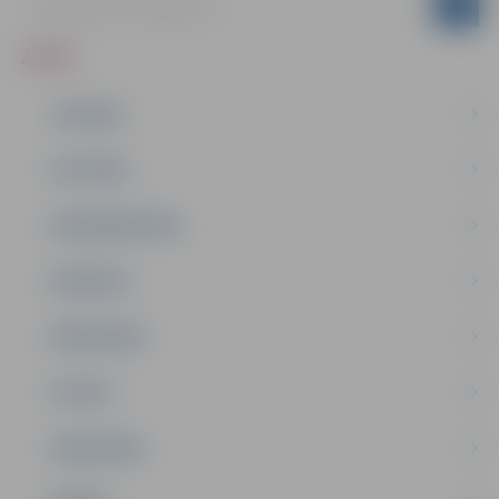
ZIŅAS
JAUNUMI
IZGLĪTĪBA
NODARBINĀTĪBA
PASĀKUMI
PAŠVALDĪBA
PILSĒTA
SABIEDRĪBA