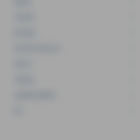
ĢIMENE
JAUNIEŠI
SATIKSME
SOCIĀLAIS ATBALSTS
SPORTS
TŪRISMS
UZŅĒMĒJDARBĪBA
NVO