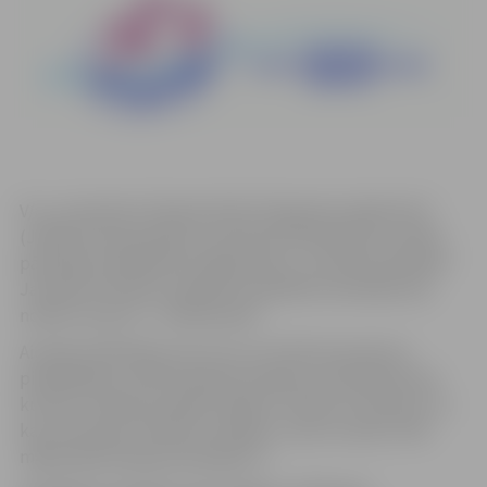
V/a „Jaunatnes Starptautisko Programmu Aģentūra”
(JSPA) aicina jauniešus, jaunatnes darbiniekus un NVO
pārstāvjus piedalīties programmas „Jaunatne darbībā”
Jauniešu iniciatīvu projektu apmācību seminārā, kas
notiks no š.g. 19. – 22.februārim.
Aicinām pieteikties visus tos, kuri līdz šim paši nav
piedalījušies JSPA finansēto projektu īstenošanā, bet
kuriem ir lieliska projekta ideja un vēlme to īstenot! To,
kas ir jauniešu iniciatīvu projekts, varat uzzināt JSPA
mājas lapā www.jaunatne.gov.lv!