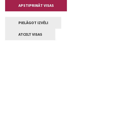
APSTIPRINĀT VISAS
PIELĀGOT IZVĒLI
ATCELT VISAS
Kontakti
Jelgavas valstpilsētas pašvaldība
Lielā iela 11, Jelgava, LV-3001
+371 63005522
pasts@jelgava.lv