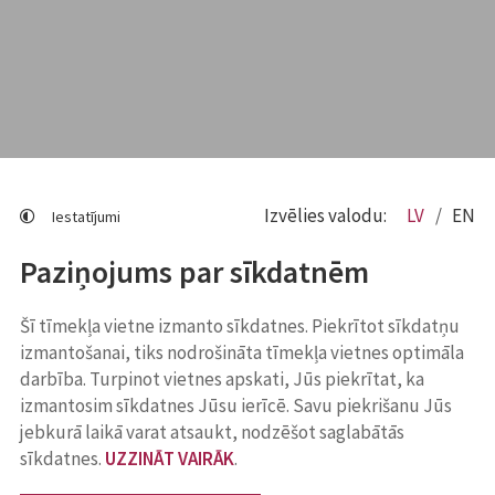
Izvēlies valodu:
LV
EN
Iestatījumi
Paziņojums par sīkdatnēm
Šī tīmekļa vietne izmanto sīkdatnes. Piekrītot sīkdatņu
izmantošanai, tiks nodrošināta tīmekļa vietnes optimāla
darbība. Turpinot vietnes apskati, Jūs piekrītat, ka
izmantosim sīkdatnes Jūsu ierīcē. Savu piekrišanu Jūs
jebkurā laikā varat atsaukt, nodzēšot saglabātās
sīkdatnes.
UZZINĀT VAIRĀK
.