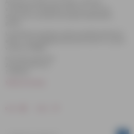
Apmācību seminārs ir bez maksas! JSPA sedz
uzturēšanās un ēdināšanas izdevumus, taču ceļa
izdevumus uz semināra vietu jāsedz dalībniekiem
pašiem.
Lai pieteiktos semināram, lūdzam aizpildīt pieteikuma
anketu un līdz 2009.gada 6.februārim atsūtīt uz e-pastu:
vai faksu: 67358060.
Informāciju sagatavoja:
Zemgales NVO Centrs
T. 63021910
Sīkāka informācija
Drukāt
Dalīties