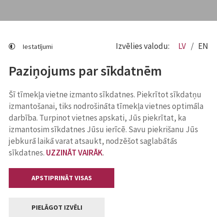
Izvēlies valodu:
LV
EN
Iestatījumi
Paziņojums par sīkdatnēm
Šī tīmekļa vietne izmanto sīkdatnes. Piekrītot sīkdatņu
izmantošanai, tiks nodrošināta tīmekļa vietnes optimāla
darbība. Turpinot vietnes apskati, Jūs piekrītat, ka
izmantosim sīkdatnes Jūsu ierīcē. Savu piekrišanu Jūs
jebkurā laikā varat atsaukt, nodzēšot saglabātās
sīkdatnes.
UZZINĀT VAIRĀK
.
APSTIPRINĀT VISAS
PIELĀGOT IZVĒLI