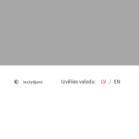
Izvēlies valodu:
LV
EN
Iestatījumi