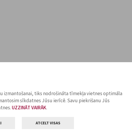
ņu izmantošanai, tiks nodrošināta tīmekļa vietnes optimāla
zmantosim sīkdatnes Jūsu ierīcē. Savu piekrišanu Jūs
atnes.
UZZINĀT VAIRĀK
.
I
ATCELT VISAS