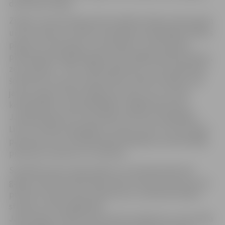
dzelzceļa stacijas.
Zināms, ka jaunā tirgus ēka atradīsies blakus dzelzceļam
un būs viena no trim ēku kompleksa sastāvdaļām. Blakus
plānots arī lielveikals un kinoteātris. Tirdzniecības
platība galvenajā ēkā plānota līdz 4000 kvadrātmetriem,
zem nojumes – 500 – 600 kvadrātmetri, bet neskaidrība
šobrīd vēl ir par āra tirdzniecības vietām. Platības ziņā
jaunais tirgus nebūs lielāks par esošo, taču tas būs
kompaktāks un apmeklētājiem vieglāk saprotams.
Jaunajā tirgū būs arī atsevišķa vieta zivju tirgotājiem.
Līdz ar ierindas tirgotājiem uz jauno vietu no vecā tirgus
pārcelsies arī trīs sabiedriskās ēdināšanas nodrošinātāji,
pulksteņu darbnīca un frizētava.
Saistībā ar jauno tirgu plānots, ka tā darba laiks būs
garāks. Šobrīd darba dienās darbs tiek pārtraukts jau ap
pulksten trijiem pēcpusdienā, bet, atrodoties blakus
stacijai, tas tiks pagarināts.
Jaunā tirgus infrastruktūra krietni atšķirsies no tās, kāda