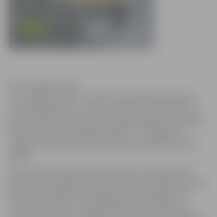
Foto: Jelgavas tirgus
SIA “Jelgavas tirgus” ir pilsētas pašvaldībai piederoša
kapitālsabiedrība, un iecere par tirgus pārvietošanu uz
jaunu teritoriju pie dzelzceļa stacijas minēta arī Jelgavas
pilsētas attīstības programmā 2014. – 2020. gadam.
Jelgavas tirgum jaunajā teritorijā darbs jāsāk līdz 2020.
gadam.
Daļa no tirgus infrastruktūras izbūves notika jau 2015.
gadā, kad pašvaldība ap dzelzceļa staciju sakārtoja sešus
ielu posmus 1900 metru kopgarumā, izbūvēja jaunu
Sporta ielas posmu, mainīja braukšanas kustību pie