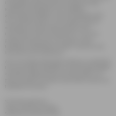
tā tirgotājiem pieejama šobrīd, kad tirgus teritorijā
esošās ēkas tiek apsildītas vien ar dažādiem
elektriskajiem sildītājiem, par ko paši tirgotāji maksā
lielus elektrības rēķinus, un tie ir papildu izdevumi
noteiktajai īres maksai. Šobrīd maksa par vienu
tirdzniecībai izmantoto kvadrātmetru ir 7 eiro, bet
paviljonā vieta pie pusotru metru garas vitrīnas
tirgotājiem izmaksā 8,50 eiro mēnesī. Jaunā īres cenas
būs ap 20 eiro par kvadrātmetru.
Vietu rezervācija jaunajā tirgū jau sākusies, un priekšroka
tiks dota esošajiem tirgotājiem, kuriem līdz gada beigām
ir jānoslēdz tirgošanās vietas rezervācijas līgums. Tas
paredz iemaksāt trīs mēnešu nomas maksu, kas pēc tam
tirgotājiem tiks atdota.
Informācija sagatavota
Jelgavas pilsētas pašvaldības
Sabiedrisko attiecību pārvaldē