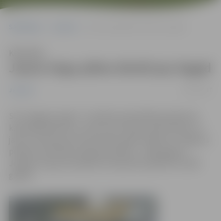
Sākumlapa
Jaunumi
Jauno tirgu plāno būvēt jau šogad
Klausīties
Jauno tirgu plāno būvēt jau šogad
25/01/2017
Jaunumi
SIA “Jelgavas tirgus” ir pilsētas pašvaldībai piederoša
kapitālsabiedrība, un iecere par tirgus pārvietošanu uz
jaunu teritoriju pie dzelzceļa stacijas minēta arī Jelgavas
pilsētas attīstības programmā 2014. – 2020. gadam.
Jelgavas tirgum jaunajā teritorijā darbs jāsāk līdz 2020.
gadam.