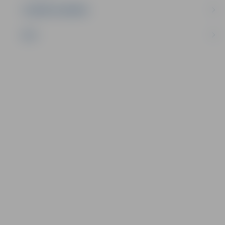
UZŅĒMĒJDARBĪBA
NVO