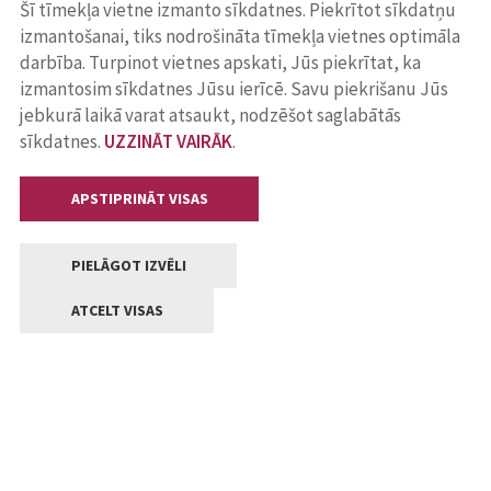
Šī tīmekļa vietne izmanto sīkdatnes. Piekrītot sīkdatņu
izmantošanai, tiks nodrošināta tīmekļa vietnes optimāla
darbība. Turpinot vietnes apskati, Jūs piekrītat, ka
izmantosim sīkdatnes Jūsu ierīcē. Savu piekrišanu Jūs
jebkurā laikā varat atsaukt, nodzēšot saglabātās
sīkdatnes.
UZZINĀT VAIRĀK
.
APSTIPRINĀT VISAS
PIELĀGOT IZVĒLI
ATCELT VISAS