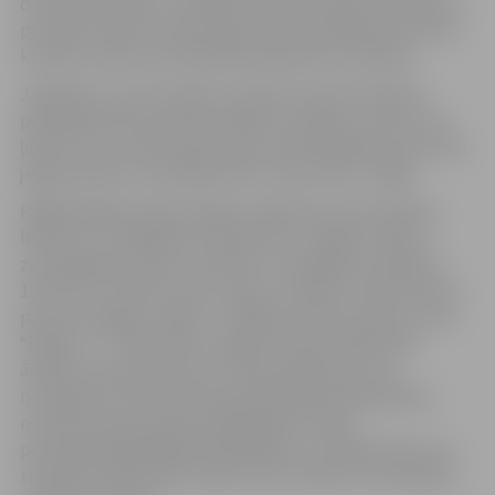
dzelzceļa stacijas, izveidoja stāvvietas 250 automašīnām
pie Sporta ielas un Pasta ielas posmā atklāja divvirzienu
kustību. Darbi veikti 96 240 kvadrātmetru platībā.
Jāpiebilst, ka automašīnu stāvvieta Sporta ielā tiks
paplašināta līdz apmēram 600 automašīnu vietām, kas
ļaus ērti to izmantot gan tirgus apmeklētājiem, gan tiem
jelgavniekiem, kas ikdienā savu ceļu mēro uz Rīgu.
Pagājušā gada maijā Jelgavas pilsētas dome pieņēma
lēmumu uz 30 gadiem iznomāt SIA “Jelgavas tirgus”
zemesgabalus Sporta ielā 2B un Zemgales prospektā
19A, lai tur ierīkotu jaunu tirgu. Savukārt vasarā interesi
par SIA “Jelgavas tirgus” izrādīja privātais investors SIA
“ERA2K TT”. Septembrī Jelgavas tirgus dalībnieku
ārkārtas sapulcē investors tika apstiprināts, kas
nozīmēja, ka atbilstoši pamatkapitāla palielināšanas
noteikumiem jaunajam dalībniekam tirgus
pamatkapitālā jāiegulda 800 000 eiro un jānodrošina, ka
trīs gadu laikā jaunais tirgus tiek izveidots teritorijā pie