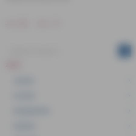
Drukāt
Dalīties
ZIŅAS
JAUNUMI
IZGLĪTĪBA
NODARBINĀTĪBA
PASĀKUMI