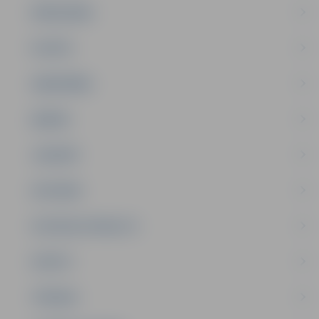
PAŠVALDĪBA
PILSĒTA
SABIEDRĪBA
ĢIMENE
JAUNIEŠI
SATIKSME
SOCIĀLAIS ATBALSTS
SPORTS
TŪRISMS