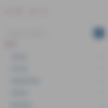
Drukāt
Dalīties
ZIŅAS
JAUNUMI
IZGLĪTĪBA
NODARBINĀTĪBA
PASĀKUMI
PAŠVALDĪBA