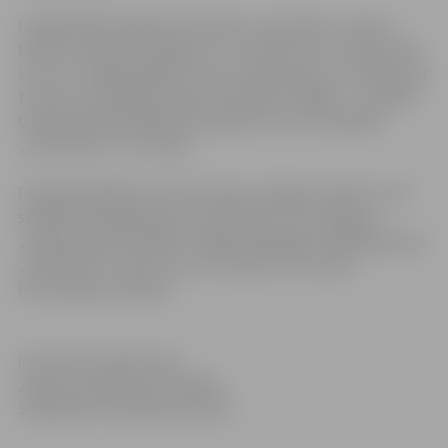
Lielajā finālā Jelgavas komanda „Ldz Cargo”, uzvarot
Līvānu komandu „Namejs” ar rezultātu 1:0, izcīnīja trešo
vietu un saņēma 500 latu lielu naudas balvu, savukārt par
turnīra uzvarētājiem kļuva komanda no Rīgas – „Garāža”.
Otrajā vietā ierindojās 2011. gada turnīra uzvarētāji –
„Zveri/Ariols” no Ludzas.
Fināla gaidītākais notikums bija „Zvaigžņu spēle”, kurā
spēkiem mērojās grupa „Prāta Vētra” un komanda
„Latvijas Valsts policija”. Šogad spēcīgāki izrādījās grupas
„Prāta Vētra” puiši, kas ar rezultātu 3:0 uzveica
likumsargu komandu.
Informācija sagatavota
Jelgavas pilsētas pašvaldības
Sabiedrisko attiecību pārvaldē