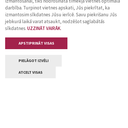
izmantošanai, tiks nodrošināta tīmekļa vietnes optimāla
darbība. Turpinot vietnes apskati, Jūs piekrītat, ka
izmantosim sīkdatnes Jūsu ierīcē. Savu piekrišanu Jūs
jebkurā laikā varat atsaukt, nodzēšot saglabātās
sīkdatnes.
UZZINĀT VAIRĀK
.
APSTIPRINĀT VISAS
PIELĀGOT IZVĒLI
ATCELT VISAS
Kontakti