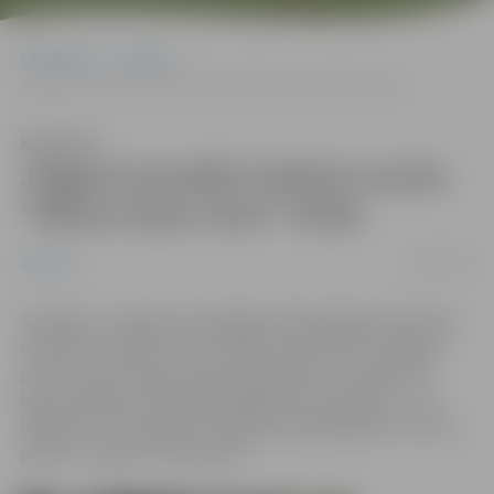
Sākumlapa
Jaunumi
Jelgavā aizvadīts futbola turnīra “Mītava Open 2013” fināls
Klausīties
Jelgavā aizvadīts futbola turnīra
“Mītava Open 2013” fināls
18/08/2013
Jaunumi
Sestdien, 17.augustā Zemgales Olimpiskajā centrā tika
aizvadīts futbola turnīra "Mītava Open 2013" pēdējais
posms, kurā cīņā par lielo Mītavas kausu un galveno
balvu 1500 latu apmērā piedalījās 18 komandas – trīs
labākās no katra posma. Pasākumā piedalījās arī turnīra
patroni – grupa "Prāta vētra".