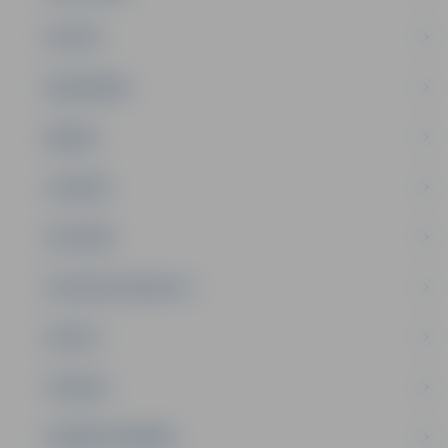
PILSĒTA
SABIEDRĪBA
ĢIMENE
JAUNIEŠI
SATIKSME
SOCIĀLAIS ATBALSTS
SPORTS
TŪRISMS
UZŅĒMĒJDARBĪBA