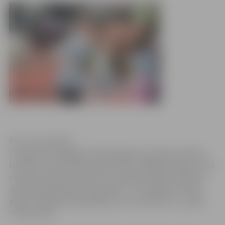
Foto: Ivars Veiliņš
17.augustā Zemgales Olimpiskajā centrā tika aizvadīts
futbola turnīra “Mītava Open 2013” pēdējais posms, kurā
cīņā par lielo Mītavas kausu un galveno balvu 1500 latu
apmērā piedalījās 18 komandas – trīs labākās no katra
posma. Pasākumā piedalījās arī turnīra patroni – grupa
“Prāta vētra”.