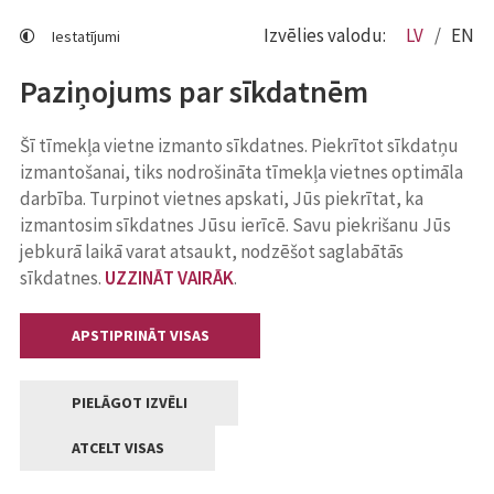
Izvēlies valodu:
LV
EN
Iestatījumi
Paziņojums par sīkdatnēm
Šī tīmekļa vietne izmanto sīkdatnes. Piekrītot sīkdatņu
izmantošanai, tiks nodrošināta tīmekļa vietnes optimāla
darbība. Turpinot vietnes apskati, Jūs piekrītat, ka
izmantosim sīkdatnes Jūsu ierīcē. Savu piekrišanu Jūs
jebkurā laikā varat atsaukt, nodzēšot saglabātās
sīkdatnes.
UZZINĀT VAIRĀK
.
APSTIPRINĀT VISAS
PIELĀGOT IZVĒLI
ATCELT VISAS