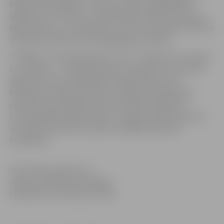
divas jaunas iekārtas – rotoru un disku balansējamā
iekārta, kas ir būtiska, lai šķeldotājs strādātu klusāk un
ilgāk kalpotu, un virpa disku un rotoru apstrādei. Vēl tika
izveidota velmēto profilu glabāšanas sistēma.
“TS Rīga” ir Francijas grupas “S.E.E.” uzņēmums. Grupai ir
trīs rūpnīcas – Francijā, Vācijā un Latvijā. Pie mums tiek
izgatavotas visas šķeldotāju metāla detaļas, bet
krāsošana un gala produkta montāža, kā arī gatavās
produkcijas realizēšana tiek nodrošināta Vācijā un
Francijā. Nākamā gada laikā uz Jelgavu plānots pārcelt
arī krāsošanas cehu un daļu montāžas darbu pēc
krāsošanas.
Informācija sagatavota
Jelgavas pilsētas pašvaldības
Sabiedrisko attiecību pārvaldē