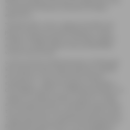
iekārtas, sasniedzot trīs miljonu eiro apgrozījumu. Pērn
tika saražotas 570 iekārtas, nodrošinot 2,2 miljonu
apgrozījumu.
“Metālapstrāde ir viena no Jelgavas prioritātēm, bet
jebkura uzņēmuma, kas rada darbavietas un maksā
nodokļus, ienākšana pilsētā un attīstīšanās Jelgavā ir
notikums,” norādīja Jelgavas domes priekšsēdētāja
vietniece Rita Vectirāne.
Uzņēmumā šobrīd strādā 40 darbinieku. Vēl 2003. gadā,
kad uzņēmums ienāca Jelgavā, darbiniekus vajadzēja
sūtīt mācīties uz Lietuvu, bet šobrīd situācija ir
stabilizējusies – Jelgavā tiek sagatavoti metinātāji un
CNC darbgaldu operatori, un lielākā daļa darbinieku ir no
Jelgavas un tuvējiem novadiem. Uzņēmums “TS Rīga”
atrodas Aviācijas ielā 18a, kur līdzšinējām telpām blakus
tika uzbūvēts jaunais cehs, dubultojos ražošanas telpas.
Tas bija nepieciešams, lai palielinātu ražošanas jaudas, jo
pēdējos gados aug pieprasījums. Vēl tika iegādātas arī