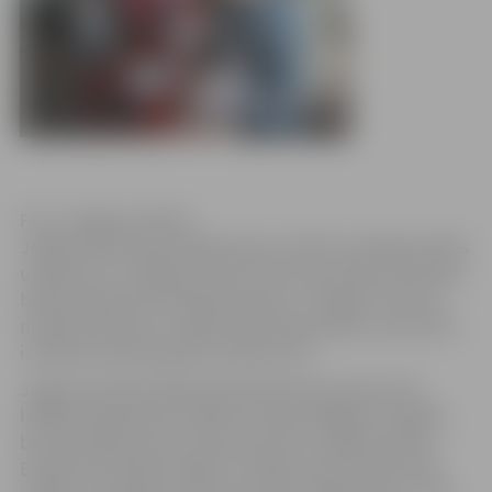
Foto: Jelgavas pilsēta
Jelgavā, RAF industriālajā rajonā, atklāts metālapstrādes
uzņēmuma “TS Rīga” jaunais cehs, kas uzņēmumam ļauj
būtiski palielināt ražošanas jaudas. “TS Rīga”, kas ražo
mobilos koksnes un zaļās masas šķeldotājus, jaunā ceha
izveidē investēts gandrīz miljons eiro.
Jelgavā saražotie šķeldotāji pilnībā tiek eksportēti –
lielākie tirgi šobrīd ir Vācija, Francija, Beļģija un Anglija,
bet pamazām akcenti tiek virzīti arī uz tirgiem ārpus
Eiropas Savienības. Šogad “TS Rīga” plāno saražot 765