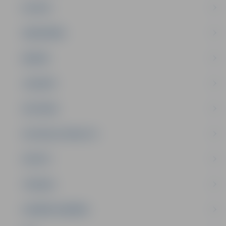
PILSĒTA
SABIEDRĪBA
ĢIMENE
JAUNIEŠI
SATIKSME
SOCIĀLAIS ATBALSTS
SPORTS
TŪRISMS
UZŅĒMĒJDARBĪBA