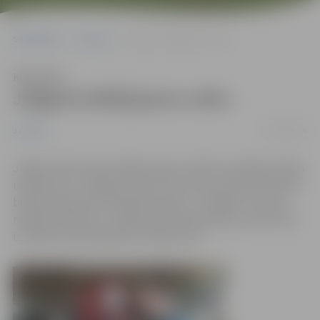
Sākumlapa
Jaunumi
Jelgavā atklāj jaunu cehu
Klausīties
Jelgavā atklāj jaunu cehu
18/10/2016
Jaunumi
Jelgavā, RAF industriālajā rajonā, atklāts metālapstrādes
uzņēmuma “TS Rīga” jaunais cehs, kas uzņēmumam ļauj
būtiski palielināt ražošanas jaudas. “TS Rīga”, kas ražo
mobilos koksnes un zaļās masas šķeldotājus, jaunā ceha
izveidē investēts gandrīz miljons eiro.