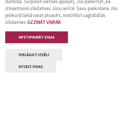
darbība. Turpinot vietnes apskati, Jūs piekrītat, ka
izmantosim sīkdatnes Jūsu ierīcē. Savu piekrišanu Jūs
jebkurā laikā varat atsaukt, nodzēšot saglabātās
sīkdatnes.
UZZINĀT VAIRĀK
.
APSTIPRINĀT VISAS
PIELĀGOT IZVĒLI
ATCELT VISAS
Kontakti