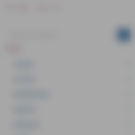
Drukāt
Dalīties
ZIŅAS
JAUNUMI
IZGLĪTĪBA
NODARBINĀTĪBA
PASĀKUMI
PAŠVALDĪBA