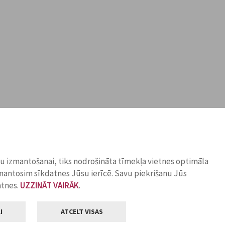
ņu izmantošanai, tiks nodrošināta tīmekļa vietnes optimāla
zmantosim sīkdatnes Jūsu ierīcē. Savu piekrišanu Jūs
atnes.
UZZINĀT VAIRĀK
.
I
ATCELT VISAS