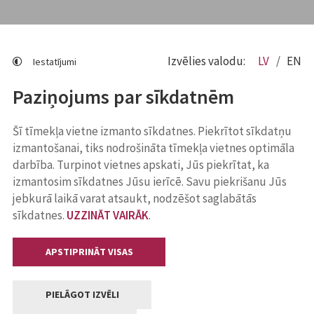
Izvēlies valodu:
LV
EN
Iestatījumi
Paziņojums par sīkdatnēm
Šī tīmekļa vietne izmanto sīkdatnes. Piekrītot sīkdatņu
izmantošanai, tiks nodrošināta tīmekļa vietnes optimāla
darbība. Turpinot vietnes apskati, Jūs piekrītat, ka
izmantosim sīkdatnes Jūsu ierīcē. Savu piekrišanu Jūs
jebkurā laikā varat atsaukt, nodzēšot saglabātās
sīkdatnes.
UZZINĀT VAIRĀK
.
APSTIPRINĀT VISAS
PIELĀGOT IZVĒLI