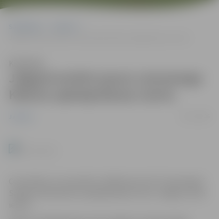
Sākumlapa
Jaunumi
Jelgavā atvērts jauns Latvenergo Klientu apkalpošanas centrs
Klausīties
Jelgavā atvērts jauns Latvenergo
Klientu apkalpošanas centrs
23/11/2006
Jaunumi
Ceturtdien, 23. novembrī, atklāts jauns AS “Latvenergo”
Sadales tīkla Klientu apkalpošanas centrs Jelgavā, Lielā
ielā 22.