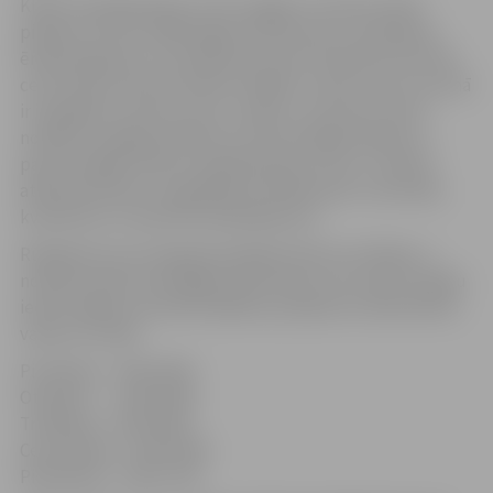
Klientu apkalpošanas centrs tagad ir izvietots pašā
pilsētas centrā, tādēļ tagad tā klientiem ir ievērojami
ērtāk pieejama un sasniedzama vieta nekā līdz šim (kad
centrs bija izvietots Ganību ielā 86). Jaunā centra tuvumā
ir iespējams novietot auto, netālu ir autoosta, kā arī
norēķinu iespējas pilsētas centrā esošajās bankās un
pasta nodaļās. Klientu apkalpošanas centrs ir veidots
atbilstoši klientu augošajām prasībām pēc universāla,
kvalitatīva un operatīva pakalpojuma.
Rūpējoties par energokompānijas klientu ērtībām, ir
noteikts daudz elastīgāks darba laiks, kas sniedz iespēju
iedzīvotājiem atrisināt dažādus jautājumus darba dienu
vakara stundās:
Pirmdiena – 9.00-18.00
Otrdiena – – 9.00-18.00
Trešdiena – 9.00-18.00
Ceturtdiena – 9.00-19.00
Piektdiena – 9.00-17.00