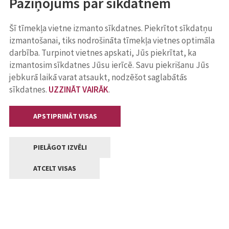
Paziņojums par sīkdatnēm
Šī tīmekļa vietne izmanto sīkdatnes. Piekrītot sīkdatņu
izmantošanai, tiks nodrošināta tīmekļa vietnes optimāla
darbība. Turpinot vietnes apskati, Jūs piekrītat, ka
izmantosim sīkdatnes Jūsu ierīcē. Savu piekrišanu Jūs
jebkurā laikā varat atsaukt, nodzēšot saglabātās
sīkdatnes.
UZZINĀT VAIRĀK
.
APSTIPRINĀT VISAS
PIELĀGOT IZVĒLI
ATCELT VISAS