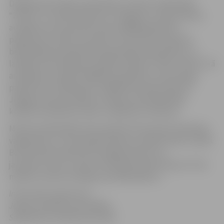
Dažādas aktivitātes paredzētas arī bērnu bibliotēkā
“Zinītis”. 21. aprīlī pulksten 14 Jelgavas 3. sākumskolas
audzēkņi tur prezentēs savas mīļākās grāmatas
pasākumā “Lasīsim ar prieku”. No 18. līdz 24. aprīlim
bibliotēkā būs apskatāma bibliotēkas darbinieku un
lasītāju fotoizstāde par mājdzīvniekiem “Mūsu mīluļi”, kā
arī grāmatu izstāde “Mīļāka par grāmatu man drauga
pasaulē nav”. Bibliotēku nedēļā tiks iepriecināta arī
Jelgavas slimnīcas Bērnu nodaļa, kam bibliotēkas
kolektīvs dāvinās žurnālu un grāmatu kolekciju.
Miezītes bibliotēkā varēs apskatīt Pensionāru biedrības
vaļasprieku un Tautas gleznošanas studijas darbu izstādi.
Bet 20. aprīlī pulksten 16 Jelgavas bērnu un
jauniešu centra “Junda” brīvā laika klubā “Pietura” būs
mācību stunda “Domājot par Māmiņdienu”.
Informācija sagatavota
Jelgavas pilsētas pašvaldības
Sabiedrisko attiecību pārvaldē