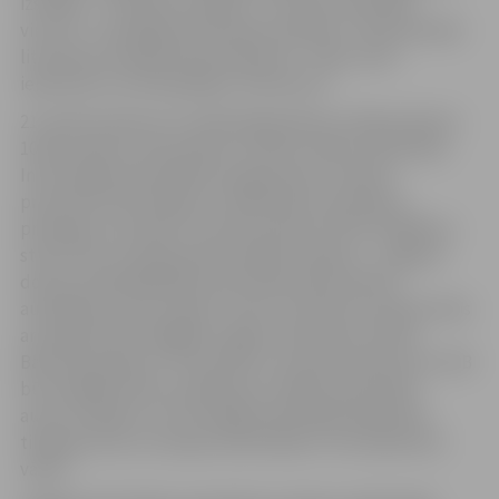
izstādes – “Mūzikas terapija”, “Latviešu nacionālā
virtuve”, “Veselīga dzīvesveida ceļvedis”, “Romantiskās
literatūras klasiķei Šarlotei Brontē – 200”, kā arī
iepazīties ar enciklopēdiju “Britannica”.
21. aprīlī pulksten 10 JZB Krišjāņa Barona zālē pulksten
10.10 Latvijas Universitātes Sociālo zinātņu fakultātes
Informācijas pārvaldības pro­grammas studenti
prezentēs informācijas un bibliotēku speciālistu
profesijas. Savukārt 22. aprīlī pulksten 10.30 JZB Bērnu
stūrītī tiks turpināta pērn iesāktā tradīcija – Jelgavas
domes priekšsēdētājs Andris Rāviņš bērnudārza
audzēkņiem lasīs pasaku. Šoreiz viņš bērnus iepazīstinās
ar panākumiem bagātās ungāru rakstnieces Erikas
Bartošas grāmatu “Draudzība”. 24. aprīlī pulksten 14 JZB
būs iespēja tikties ar grāmatas “Parādu piedzinēji”
autoru A.Bukšu, kurš noslēgs bibliotēkā organizēto
tikšanās ciklu ar Latvijas rakstniekiem “Kur piedzimst
vārds”.