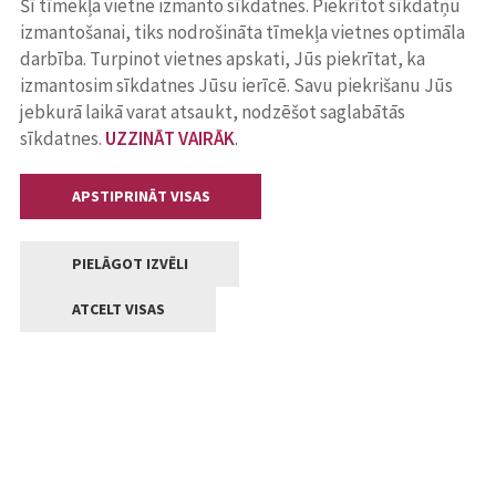
Šī tīmekļa vietne izmanto sīkdatnes. Piekrītot sīkdatņu
izmantošanai, tiks nodrošināta tīmekļa vietnes optimāla
darbība. Turpinot vietnes apskati, Jūs piekrītat, ka
izmantosim sīkdatnes Jūsu ierīcē. Savu piekrišanu Jūs
jebkurā laikā varat atsaukt, nodzēšot saglabātās
sīkdatnes.
UZZINĀT VAIRĀK
.
APSTIPRINĀT VISAS
PIELĀGOT IZVĒLI
ATCELT VISAS