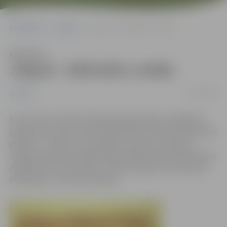
Sākumlapa
Jaunumi
Jelgavā – Bibliotēku nedēļa
Klausīties
Jelgavā – Bibliotēku nedēļa
15/04/2016
Jaunumi
No 18. līdz 24. aprīlim pilsētas bibliotēkās ar dažādiem
pasākumiem tiks atzīmēta Bibliotēku nedēļa. Paredzētas
grāmatu, rokdarbu, fotoattēlu un gleznu izstādes,
Jelgavas domes priekšsēdētājs Andris Rāviņš bērnudārza
audzēkņiem lasīs pasaku, notiks tikšanās ar rakstnieku
Aldi Bukšu un citas aktivitātes.