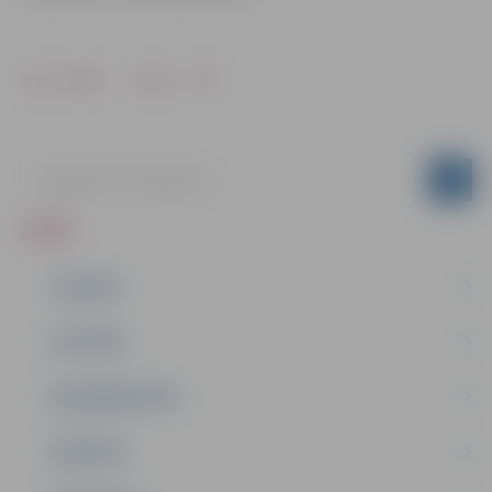
Drukāt
Dalīties
ZIŅAS
JAUNUMI
IZGLĪTĪBA
NODARBINĀTĪBA
PASĀKUMI