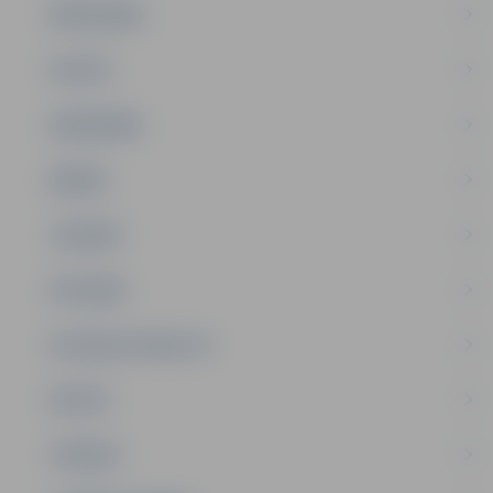
PAŠVALDĪBA
PILSĒTA
SABIEDRĪBA
ĢIMENE
JAUNIEŠI
SATIKSME
SOCIĀLAIS ATBALSTS
SPORTS
TŪRISMS