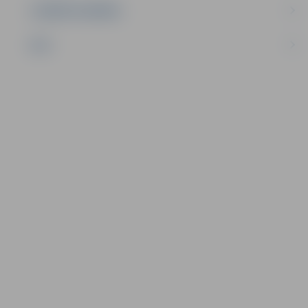
UZŅĒMĒJDARBĪBA
NVO