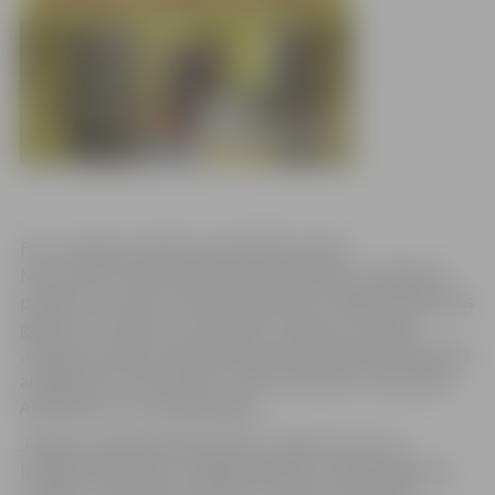
Foto: Jelgavas pilsētas pašvaldības arhīvs
No 18. līdz 24. aprīlim pilsētas bibliotēkās ar dažādiem
pasākumiem tiks atzīmēta Bibliotēku nedēļa. Paredzētas
grāmatu, rokdarbu, fotoattēlu un gleznu izstādes,
Jelgavas domes priekšsēdētājs Andris Rāviņš bērnudārza
audzēkņiem lasīs pasaku, notiks tikšanās ar rakstnieku
Aldi Bukšu un citas aktivitātes.
Jelgavas Zinātniskā bibliotēka (JZB) aicina savus
lasītājus Bibliotēku nedēļā apmeklēt vairākas grāmatu