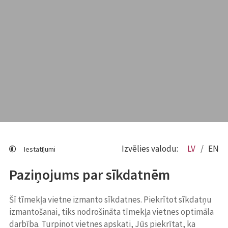
Izvēlies valodu:
LV
EN
Iestatījumi
Paziņojums par sīkdatnēm
Šī tīmekļa vietne izmanto sīkdatnes. Piekrītot sīkdatņu
izmantošanai, tiks nodrošināta tīmekļa vietnes optimāla
darbība. Turpinot vietnes apskati, Jūs piekrītat, ka