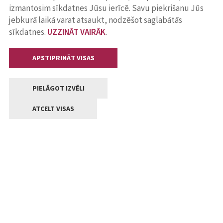
izmantosim sīkdatnes Jūsu ierīcē. Savu piekrišanu Jūs
jebkurā laikā varat atsaukt, nodzēšot saglabātās
sīkdatnes.
UZZINĀT VAIRĀK
.
APSTIPRINĀT VISAS
PIELĀGOT IZVĒLI
ATCELT VISAS
Kontakti
Jelgavas valstpilsētas pašvaldība