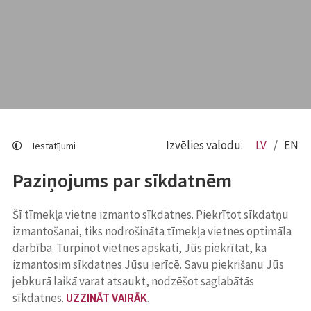
Izvēlies valodu:
LV
EN
Iestatījumi
Paziņojums par sīkdatnēm
Šī tīmekļa vietne izmanto sīkdatnes. Piekrītot sīkdatņu
izmantošanai, tiks nodrošināta tīmekļa vietnes optimāla
darbība. Turpinot vietnes apskati, Jūs piekrītat, ka
izmantosim sīkdatnes Jūsu ierīcē. Savu piekrišanu Jūs
jebkurā laikā varat atsaukt, nodzēšot saglabātās
sīkdatnes.
UZZINĀT VAIRĀK
.