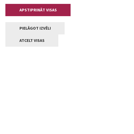
APSTIPRINĀT VISAS
PIELĀGOT IZVĒLI
ATCELT VISAS
Kontakti
Jelgavas valstpilsētas pašvaldība
Lielā iela 11, Jelgava, LV-3001
+371 63005522