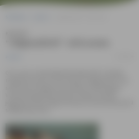
Sākumlapa
Jaunumi
“Jelgava/BJSS”- otrā uzvara
Klausīties
“Jelgava/BJSS”- otrā uzvara
17/10/2016
Jaunumi
Otro uzvaru Latvijas Basketbola līgas (LBL) 2. divīzijas
regulārās sezonas turnīrā izcīnījusi “Jelgava/BJSS”, kas
savā laukumā Jelgavas sporta hallē ar 107:83 sagrāva
Ventspils Augstskolas komandu. Neapturams bija
jelgavnieku līderis Edgars Krūmiņš, kurš pretinieku grozā
salādēja 38 punktus.