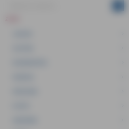
ZIŅAS
JAUNUMI
IZGLĪTĪBA
NODARBINĀTĪBA
PASĀKUMI
PAŠVALDĪBA
PILSĒTA
SABIEDRĪBA