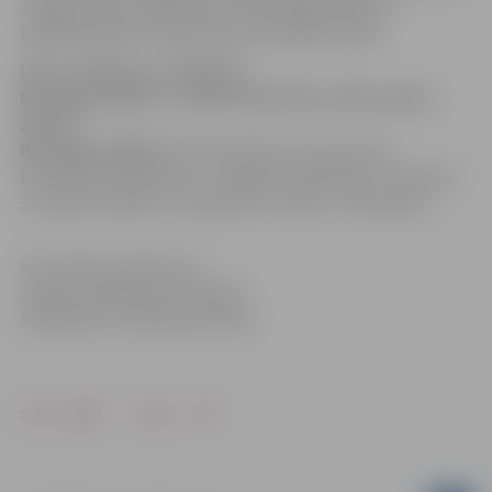
Jelgavas sporta hallē pret “BJBS Rīga/Rīdzene”
basketbolistiem. Mača sākums pulksten 19.30.
LBL 2. divīzija, 14. oktobris
BK Jelgava/BJSS – VeA 107:83 (25:25, 29:19, 28:21,
25:18)
BK Jelgava/BJSS:
E.Krūmiņš 38, A.Justovičs 20,
K.Krūmiņš 14, Bērziņš 11, Liepiņš 8, Neimanis 5, Ziemelis
3, Roziņš 3, Bitītis 2, Satovskis 2, Husko, Timermanis
Informācija sagatavota
Jelgavas pilsētas pašvaldības
Sabiedrisko attiecību pārvaldē
Drukāt
Dalīties