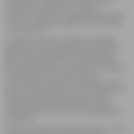
aizvadīja viesos. Pirmajā spēlē mūsējie bez lielām
cerībām viesos zaudēja vienai no 2. divīzijas
favorītēm “Ķekevai”, bet turpinājumā jelgavnieki devās
uz Saldu, kur spēlēja pret pagājušās sezonas čempioni
un uzvarēja ar 87:75.
Pirmā spēle savā laukumā Jelgavas sporta hallē bija
jāaizvada pret Ventspils Augstskolas basketbolistiem.
Edgars Krūmiņš šajā spēlē apliecināja, ka joprojām ir
gatavs spēlēt augstākā līmenī. Uzbrucējs pretinieku
grozā sameta 38 punktus, realizējot piecus no astoņiem
trīspunktniekiem, kā arī septiņus no desmit
divpunktniekiem. Edgaram arī 13 atlēkušās bumbas un
piecas rezultatīvas piespēles. Andrim Justovičam šoreiz
20+6+3, bet Kalvis Krūmiņš pievienoja 14 punktus,
tādējādi kārtējo spēli iezīmējās izteiktais Jelgavas
komandas līderu trio, kuram ar 11 punktiem palīdzēja
Jānis Bērziņš.
Nākamo spēli Jelgavas basketbolisti aizvadīs 18. oktobrī