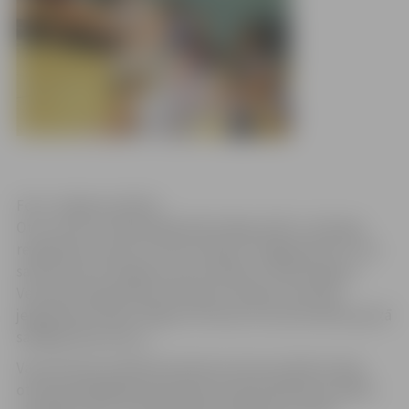
Foto: Jelgavas pilsēta
Otro uzvaru Latvijas Basketbola līgas (LBL) 2. divīzijas
regulārās sezonas turnīrā izcīnījusi “Jelgava/BJSS”, kas
savā laukumā Jelgavas sporta hallē ar 107:83 sagrāva
Ventspils Augstskolas komandu. Neapturams bija
jelgavnieku līderis Edgars Krūmiņš, kurš pretinieku grozā
salādēja 38 punktus.
Vara Krūmiņa vadītā komanda sezonas ievadā Latvijas
otrajā spēcīgākajā basketbola čempionātā divas spēles