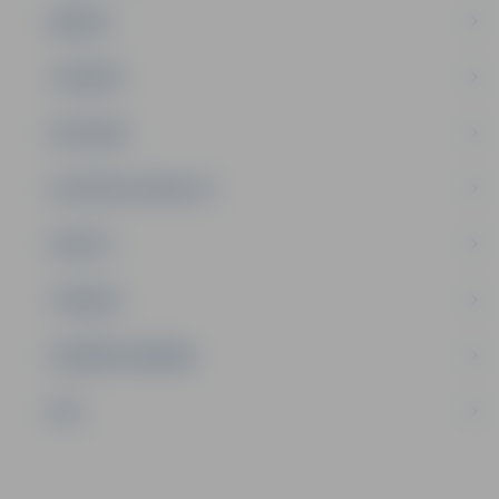
ĢIMENE
JAUNIEŠI
SATIKSME
SOCIĀLAIS ATBALSTS
SPORTS
TŪRISMS
UZŅĒMĒJDARBĪBA
NVO