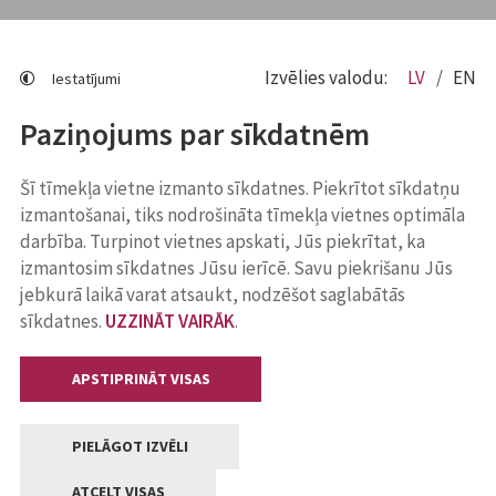
Izvēlies valodu:
LV
EN
Iestatījumi
Paziņojums par sīkdatnēm
Šī tīmekļa vietne izmanto sīkdatnes. Piekrītot sīkdatņu
izmantošanai, tiks nodrošināta tīmekļa vietnes optimāla
darbība. Turpinot vietnes apskati, Jūs piekrītat, ka
izmantosim sīkdatnes Jūsu ierīcē. Savu piekrišanu Jūs
jebkurā laikā varat atsaukt, nodzēšot saglabātās
sīkdatnes.
UZZINĀT VAIRĀK
.
APSTIPRINĀT VISAS
PIELĀGOT IZVĒLI
ATCELT VISAS