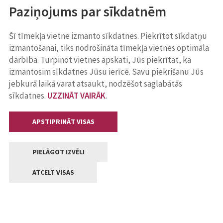
Paziņojums par sīkdatnēm
Šī tīmekļa vietne izmanto sīkdatnes. Piekrītot sīkdatņu
izmantošanai, tiks nodrošināta tīmekļa vietnes optimāla
darbība. Turpinot vietnes apskati, Jūs piekrītat, ka
izmantosim sīkdatnes Jūsu ierīcē. Savu piekrišanu Jūs
jebkurā laikā varat atsaukt, nodzēšot saglabātās
sīkdatnes.
UZZINĀT VAIRĀK
.
APSTIPRINĀT VISAS
PIELĀGOT IZVĒLI
ATCELT VISAS