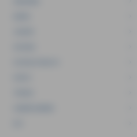
SABIEDRĪBA
ĢIMENE
JAUNIEŠI
SATIKSME
SOCIĀLAIS ATBALSTS
SPORTS
TŪRISMS
UZŅĒMĒJDARBĪBA
NVO