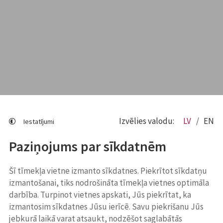
Izvēlies valodu:
LV
EN
Iestatījumi
Paziņojums par sīkdatnēm
Šī tīmekļa vietne izmanto sīkdatnes. Piekrītot sīkdatņu
izmantošanai, tiks nodrošināta tīmekļa vietnes optimāla
darbība. Turpinot vietnes apskati, Jūs piekrītat, ka
izmantosim sīkdatnes Jūsu ierīcē. Savu piekrišanu Jūs
jebkurā laikā varat atsaukt, nodzēšot saglabātās