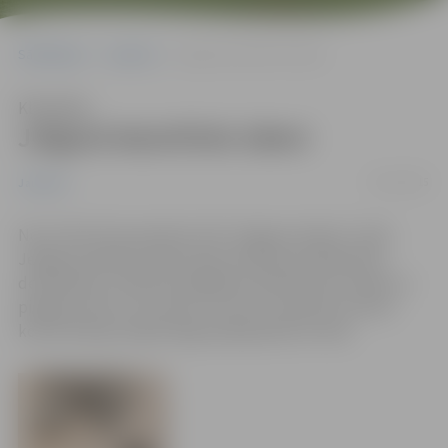
Sākumlapa
Jaunumi
Jelgavā dezinficēs ūdeni
Klausīties
Jelgavā dezinficēs ūdeni
19/11/2015
Jaunumi
No 23. līdz 25.novembrim SIA “Jelgavas ūdens” veiks
Jelgavas pilsētas ūdensvada sistēmas profilaktisko
dezinfekciju. Ūdenim iespējama neliela hlora smaka un
piegarša, bet to var lietot uzturā un sadzīvē, jo hlora
koncentrācija nepārsniegs pieļaujamās normas.