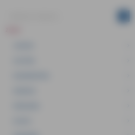
ZIŅAS
JAUNUMI
IZGLĪTĪBA
NODARBINĀTĪBA
PASĀKUMI
PAŠVALDĪBA
PILSĒTA