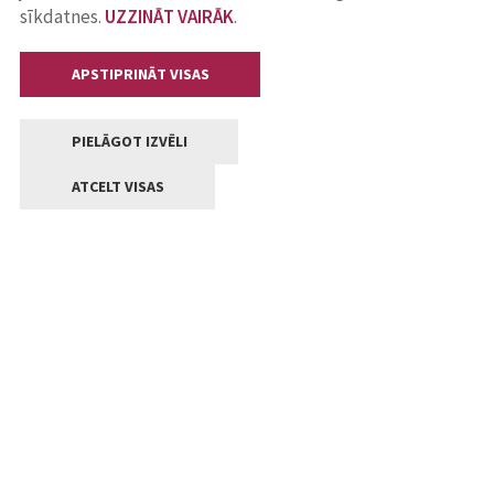
sīkdatnes.
UZZINĀT VAIRĀK
.
APSTIPRINĀT VISAS
PIELĀGOT IZVĒLI
ATCELT VISAS
Kontakti
Jelgavas valstpilsētas pašvaldība
Lielā iela 11, Jelgava, LV-3001