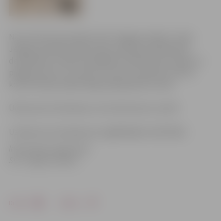
No 23. līdz 25.novembrim SIA “Jelgavas ūdens” veiks
Jelgavas pilsētas ūdensvada sistēmas profilaktisko
dezinfekciju. Ūdenim iespējama neliela hlora smaka un
piegarša, bet to var lietot uzturā un sadzīvē, jo hlora
koncentrācija nepārsniegs pieļaujamās normas.
Ūdeni pirms lietošanas uzturā ieteicams uzvārīt.
Uzņēmums atvainojas par sagādātajām neērtībām.
Informācija sagatavota
SIA ”Jelgavas ūdens”
Drukāt
Dalīties