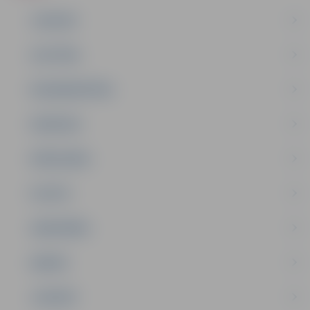
JAUNUMI
IZGLĪTĪBA
NODARBINĀTĪBA
PASĀKUMI
PAŠVALDĪBA
PILSĒTA
SABIEDRĪBA
ĢIMENE
JAUNIEŠI