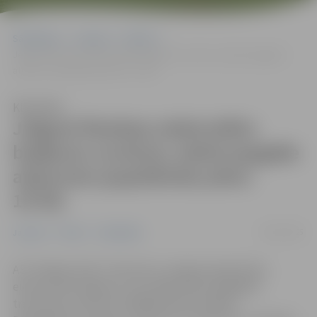
Sākumlapa
Jaunumi
Pilsēta
Jelgavā fiksētais elektrotīkla bojājums novērsts; elektroapgāde
atjaunota (papildināta plkst. 19.50)
Klausīties
Jelgavā fiksētais elektrotīkla
bojājums novērsts; elektroapgāde
atjaunota (papildināta plkst.
19.50)
06/10/2025
Jaunumi
Pilsēta
Sabiedrība
AS “Sadales tīkls” informē, ka Jelgavā reģistrētais
elektrotīkla bojājums, kas radīja elektroapgādes
traucējumus aptuveni 2600 klientiem Māras,