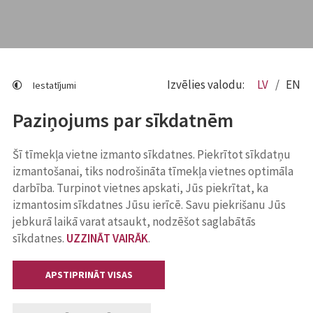
Izvēlies valodu:
LV
EN
Iestatījumi
Paziņojums par sīkdatnēm
Šī tīmekļa vietne izmanto sīkdatnes. Piekrītot sīkdatņu
izmantošanai, tiks nodrošināta tīmekļa vietnes optimāla
darbība. Turpinot vietnes apskati, Jūs piekrītat, ka
izmantosim sīkdatnes Jūsu ierīcē. Savu piekrišanu Jūs
jebkurā laikā varat atsaukt, nodzēšot saglabātās
sīkdatnes.
UZZINĀT VAIRĀK
.
APSTIPRINĀT VISAS