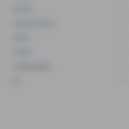
SATIKSME
SOCIĀLAIS ATBALSTS
SPORTS
TŪRISMS
UZŅĒMĒJDARBĪBA
NVO