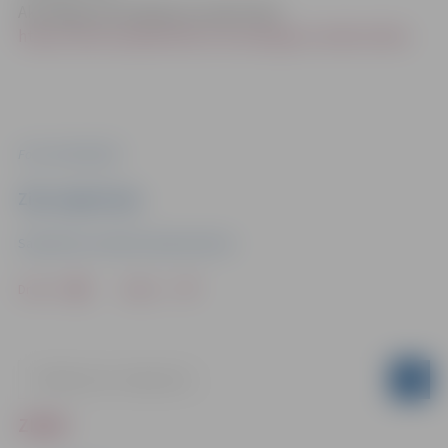
Aktuālajai informācijai var sekot līdzi
https://karte.sadalestikls.lv/lv/atslegumi-elektrotikla
.
Foto: ekrānšāviņš
Ziņu sagatavoja
Sabiedrisko attiecību departaments
Drukāt
Dalīties
ZIŅAS