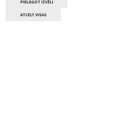
PIELĀGOT IZVĒLI
ATCELT VISAS
Kontakti
Jelgavas valstpilsētas pašvaldība
Lielā iela 11, Jelgava, LV-3001
+371 63005522
pasts@jelgava.lv
Klientu apkalpošana