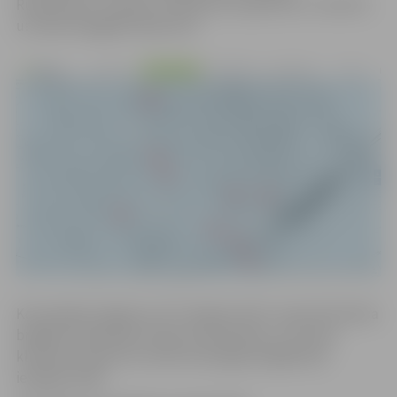
Rūpniecības, Stacijas, Dambja ielu apkārtnē, ir novērsts
un elektroapgāde atjaunota.
Konstatējot bojājumu AS “Sadales tīkls” operatīvā darba
brigāde nekavējoties sāka tā lokalizāciju, lai visiem
klientiem atjaunotu elektroenerģijas piegādi pēc
iespējas ātrāk.