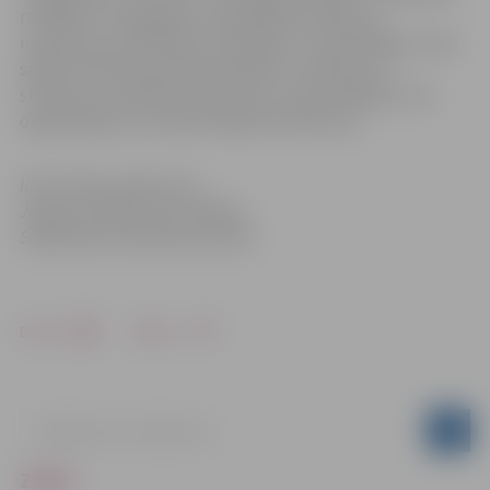
ražotājus un tirgotājus, pašvaldības iestāžu un
uzņēmumu darbiniekus, dejotājus un dziedātājus, jūras
spēku flotiles patruļkuģa eskadru, skolēnus un
studentus, biedrības, sportistus, kā arī dažādas citas
organizācijas un amatiermākslas kolektīvus.
Informācija sagatavota
Jelgavas pilsētas pašvaldības
Sabiedrisko attiecību pārvaldē
Drukāt
Dalīties
ZIŅAS