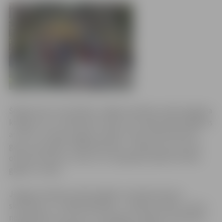
Šogad pirmo reizi fiksēts Jelgavas pilsētas svētku gājiena
kopgarums un dalībnieku skaits. 30. maija krāšņais gājiens
ar moto „Ieraugi Jelgavu krāsās!” bija 3,242 kilometru
garš un pulcēja 17 000 dalībnieku, tā kļūstot par pirmo
oficiāli izmērīto un līdz ar to arī garāko pilsētas svētku
gājienu Latvijā.
Jelgavas pilsētas svētku gājiens pulcēja daudzus
skatītājus un 17 000 dalībnieku – pilsētas vadību, viesus
no Igaunijas, Lietuvas un Zviedrijas, pilsētas uzņēmējus,