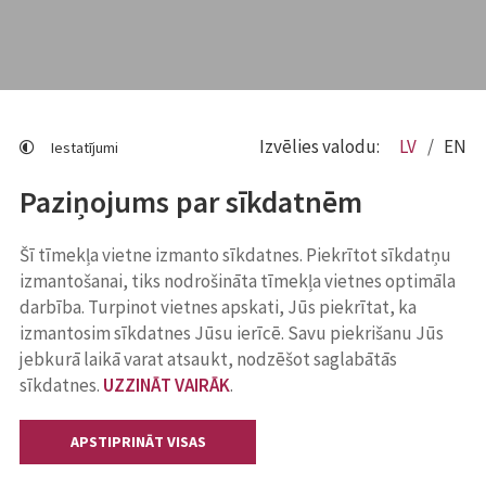
Izvēlies valodu:
LV
EN
Iestatījumi
Paziņojums par sīkdatnēm
Šī tīmekļa vietne izmanto sīkdatnes. Piekrītot sīkdatņu
izmantošanai, tiks nodrošināta tīmekļa vietnes optimāla
darbība. Turpinot vietnes apskati, Jūs piekrītat, ka
izmantosim sīkdatnes Jūsu ierīcē. Savu piekrišanu Jūs
jebkurā laikā varat atsaukt, nodzēšot saglabātās
sīkdatnes.
UZZINĀT VAIRĀK
.
APSTIPRINĀT VISAS