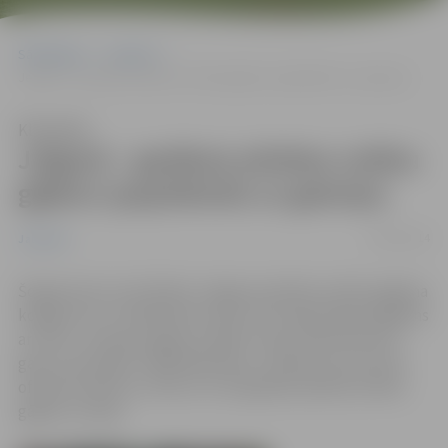
Sākumlapa
Jaunumi
Jelgavā – garākais pilsētas svētku gājiens (papildināts ar galeriju)
Klausīties
Jelgavā – garākais pilsētas svētku
gājiens (papildināts ar galeriju)
30/05/2014
Jaunumi
Šogad pirmo reizi fiksēts Jelgavas pilsētas svētku gājiena
kopgarums un dalībnieku skaits. 30. maija krāšņais gājiens
ar moto „Ieraugi Jelgavu krāsās!” bija 3,242 kilometru
garš un pulcēja 17 000 dalībnieku, tā kļūstot par pirmo
oficiāli izmērīto un līdz ar to arī garāko pilsētas svētku
gājienu Latvijā.