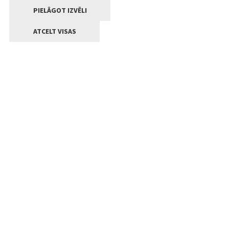
PIELĀGOT IZVĒLI
ATCELT VISAS
Kontakti
Jelgavas valstpilsētas pašvaldība
Lielā iela 11, Jelgava, LV-3001
+371 63005522
pasts@jelgava.lv
Klientu apkalpošana