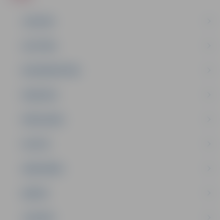
JAUNUMI
IZGLĪTĪBA
NODARBINĀTĪBA
PASĀKUMI
PAŠVALDĪBA
PILSĒTA
SABIEDRĪBA
ĢIMENE
JAUNIEŠI