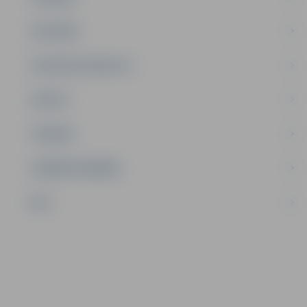
SATIKSME
SOCIĀLAIS ATBALSTS
SPORTS
TŪRISMS
UZŅĒMĒJDARBĪBA
NVO