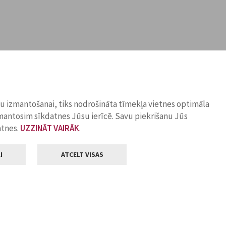
ņu izmantošanai, tiks nodrošināta tīmekļa vietnes optimāla
zmantosim sīkdatnes Jūsu ierīcē. Savu piekrišanu Jūs
atnes.
UZZINĀT VAIRĀK
.
I
ATCELT VISAS
Klientu apkalpošana