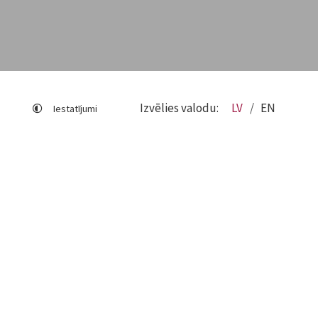
Izvēlies valodu:
LV
EN
Iestatījumi