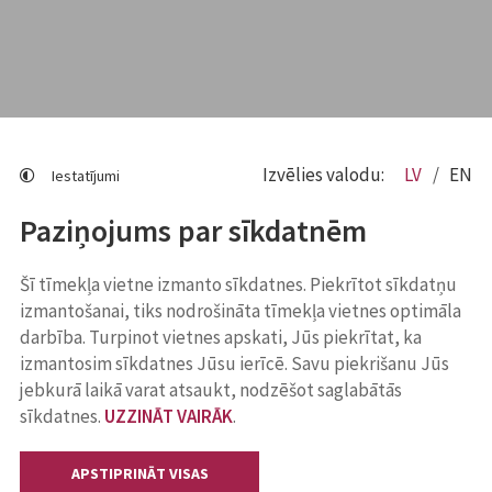
Izvēlies valodu:
LV
EN
Iestatījumi
Paziņojums par sīkdatnēm
Šī tīmekļa vietne izmanto sīkdatnes. Piekrītot sīkdatņu
izmantošanai, tiks nodrošināta tīmekļa vietnes optimāla
darbība. Turpinot vietnes apskati, Jūs piekrītat, ka
izmantosim sīkdatnes Jūsu ierīcē. Savu piekrišanu Jūs
jebkurā laikā varat atsaukt, nodzēšot saglabātās
sīkdatnes.
UZZINĀT VAIRĀK
.
APSTIPRINĀT VISAS