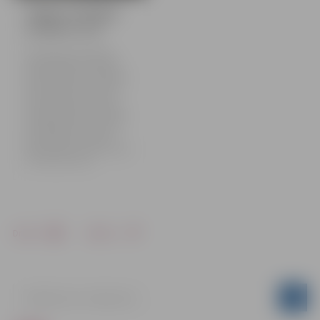
Jelgava ietērpjas
Lieldienu rotā
Gatavojoties Lieldienām,
šonedēļ Jelgavā uzstādīti
svētku rotājumi. Tematiskie
dekori Lieldienu olu veidolā
izvietoti gan jau ierastās
vietās, piemēram, Hercoga
Jēkaba laukumā un Driksas
ielas gājēju posmā, gan arī
jaunās vietās – Alunāna
parkā, Satiksmes ielas zālājā
un Mīlestības alejā.
Drukāt
Dalīties