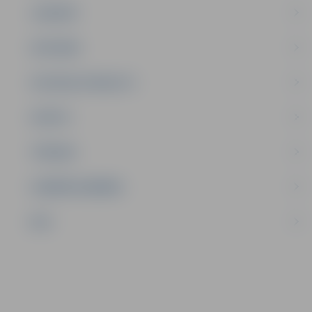
JAUNIEŠI
SATIKSME
SOCIĀLAIS ATBALSTS
SPORTS
TŪRISMS
UZŅĒMĒJDARBĪBA
NVO