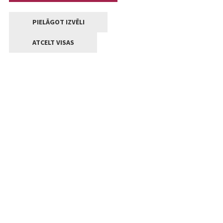
PIELĀGOT IZVĒLI
ATCELT VISAS
Kontakti
Jelgavas valstpilsētas pašvaldība
Lielā iela 11, Jelgava, LV-3001
+371 63005522
pasts@jelgava.lv