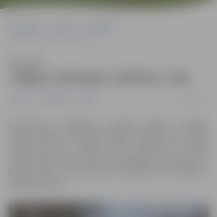
Sākumlapa
Jaunumi
Pašvaldība
Jelgava ietērpjas Lieldienu rotā
Klausīties
Jelgava ietērpjas Lieldienu rotā
23/03/2018
Jaunumi
Pašvaldība
Pilsēta
Gatavojoties Lieldienām, šonedēļ Jelgavā uzstādīti
svētku rotājumi. Tematiskie dekori Lieldienu olu veidolā
izvietoti gan jau ierastās vietās, piemēram, Hercoga
Jēkaba laukumā un Driksas ielas gājēju posmā, gan arī
jaunās vietās – Alunāna parkā, Satiksmes ielas zālājā un
Mīlestības alejā.