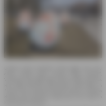
Lieldienu dekori apskatāmi Driksas gājēju ielas puķu
dobēs, Alunāna parkā, Hercoga Jēkaba laukumā,
Vecpilsētas ielas zālājā, Rīgas ielas 53c zālājā, Satiksmes
ielas zālājā, Mīlestības alejā Dobeles šosejā, Rīgas un
Strazdu ielas krustojumā, Brīvības bulvāra un Kristapa
Helmaņa ielas satiksmes rotācijas aplī, kā arī Lielās un
Pētera ielas krustojumā.