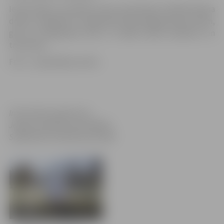
Iedzīvotājus un pilsētas viesus priecē gan metāla karkasa
dekori, aizpildīti ar organiskā stikla spoguļvirsmas olām,
gan arī stiklaplasta olas ar metāla zāles stiebriem un
taureņiem.
Foto – pašvaldības arhīvs.
Informācija sagatavota
Jelgavas pilsētas pašvaldības
Sabiedrisko attiecību pārvaldē
4 bildes