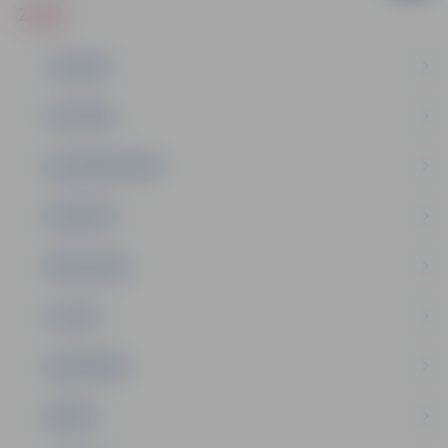
ZIŅAS
JAUNUMI
IZGLĪTĪBA
NODARBINĀTĪBA
PASĀKUMI
PAŠVALDĪBA
PILSĒTA
SABIEDRĪBA
ĢIMENE