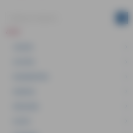
ZIŅAS
JAUNUMI
IZGLĪTĪBA
NODARBINĀTĪBA
PASĀKUMI
PAŠVALDĪBA
PILSĒTA