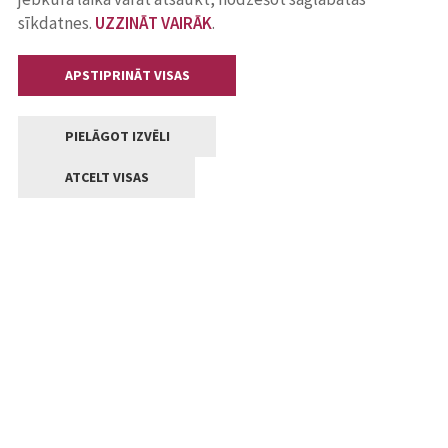
sīkdatnes.
UZZINĀT VAIRĀK
.
APSTIPRINĀT VISAS
PIELĀGOT IZVĒLI
ATCELT VISAS
Kontakti
Jelgavas valstpilsētas pašvaldība
Lielā iela 11, Jelgava, LV-3001