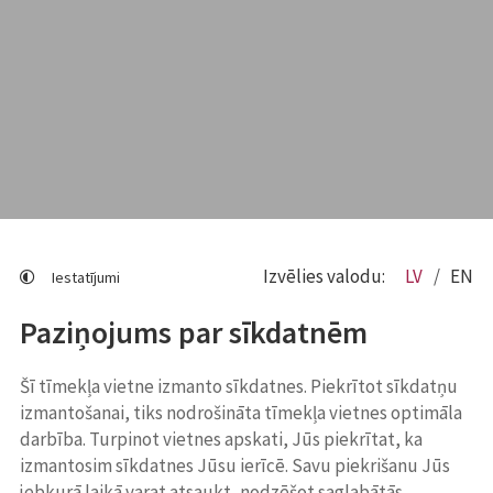
Izvēlies valodu:
LV
EN
Iestatījumi
Paziņojums par sīkdatnēm
Šī tīmekļa vietne izmanto sīkdatnes. Piekrītot sīkdatņu
izmantošanai, tiks nodrošināta tīmekļa vietnes optimāla
darbība. Turpinot vietnes apskati, Jūs piekrītat, ka
izmantosim sīkdatnes Jūsu ierīcē. Savu piekrišanu Jūs
jebkurā laikā varat atsaukt, nodzēšot saglabātās