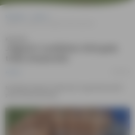
Sākumlapa
Jaunumi
Jelgavā ir noslēdzies 2018.gada triāla čempionāts
Klausīties
Jelgavā ir noslēdzies 2018.gada
triāla čempionāts
10/09/2018
Jaunumi
Noslēgušās “Agarska Triāla Kluba” organizētās septītā
posma triāla sacensības!