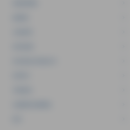
SABIEDRĪBA
ĢIMENE
JAUNIEŠI
SATIKSME
SOCIĀLAIS ATBALSTS
SPORTS
TŪRISMS
UZŅĒMĒJDARBĪBA
NVO