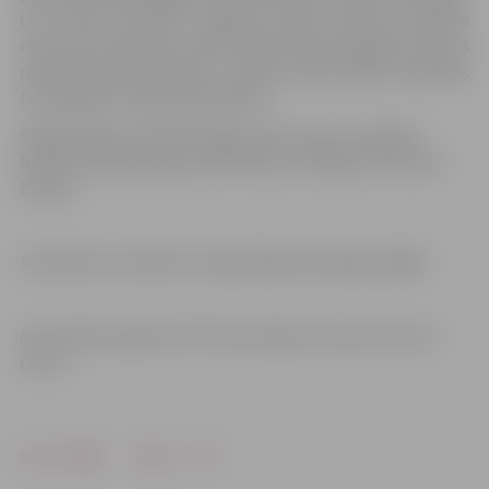
cita kluba sportists. Agarska kluba vēsturē septiņas
reizes par čempionu tika kronēts Renārs Agarskis, četras
reizes Kaspars Vērnieks un sešas reizes Andris Grīnfelds
(visi Agarska Triāla Kluba biedri).
Šogad Kaspars Vērnieks ieguva otro vietu, savukārt
bronzas medaļu ieguva Niks Alksnis (Viking Trial kluba
biedrs).
Sacensību rezultāti un kopvērtējums pieejams
šeit
.
Informācija: Agarska TK Preses dienests, Sporta servisa
centrs
Drukāt
Dalīties