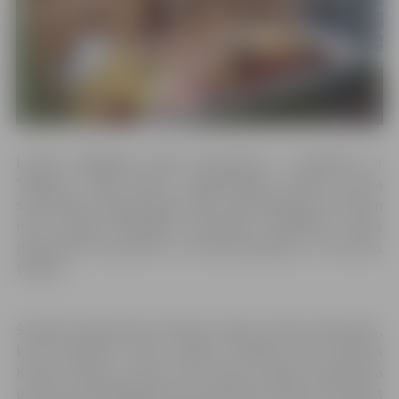
Latvijas 2018.gada triāla čempionāts ir noslēdzies ar
“Agarska Triāla Kluba” organizētajām septītā posma
sacensībām Jelgavā Ruļļu trasē. Sacensībās gan velo, gan
moto grupās piedalījās rekordliels dalībnieku skaits
(kopumā 63 sportisti), tai skaitā Igaunijas un Lietuvas
triālisti.
Šī gada 8.septembrī aizritēja Latvijas triāla čempionāts,
kurā čempiona titulu ieguva Grobiņas MK sportists
Kristers Einass, izcīnot trīs uzvaras šī gada čempionāta
posmos. Kopš 2001.gada tā ir pirmā reize, kad uzvaru gūst