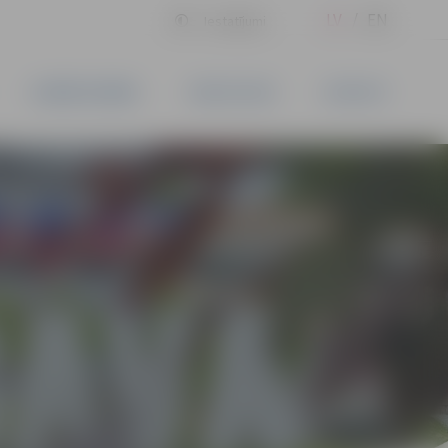
LV
EN
Iestatījumi
UZŅĒMĒJDARBĪBA
PAKALPOJUMI
KONTAKTI