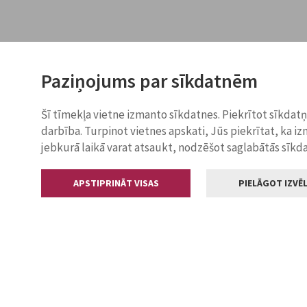
Paziņojums par sīkdatnēm
Šī tīmekļa vietne izmanto sīkdatnes. Piekrītot sīkdat
darbība. Turpinot vietnes apskati, Jūs piekrītat, ka i
jebkurā laikā varat atsaukt, nodzēšot saglabātās sīkd
APSTIPRINĀT VISAS
PIELĀGOT IZVĒL
Kontakti