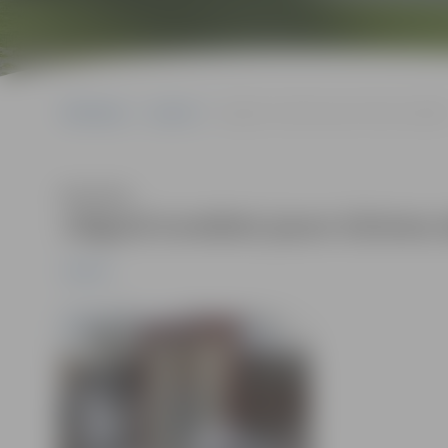
Sākumlapa
Jaunumi
Jelgavā izveidots jauns tūrisma objek
Klausīties
Jelgavā izveidots jauns tūrisma 
Jaunumi