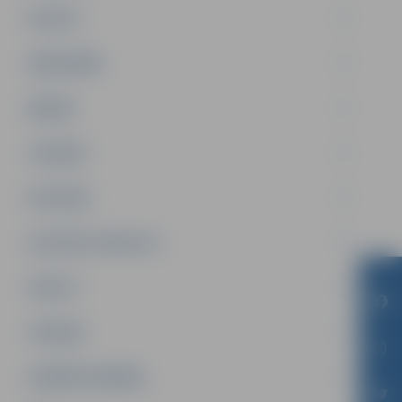
PILSĒTA
SABIEDRĪBA
ĢIMENE
JAUNIEŠI
SATIKSME
SOCIĀLAIS ATBALSTS
SPORTS
TŪRISMS
UZŅĒMĒJDARBĪBA