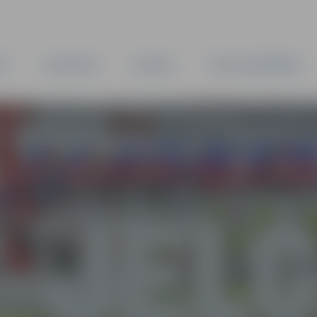
TA
PAŠVALDĪBA
IESTĀDES
KAPITĀLSABIEDRĪBAS