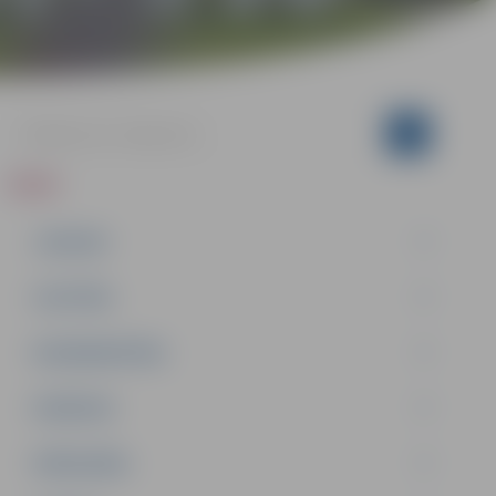
ZIŅAS
JAUNUMI
IZGLĪTĪBA
NODARBINĀTĪBA
PASĀKUMI
PAŠVALDĪBA