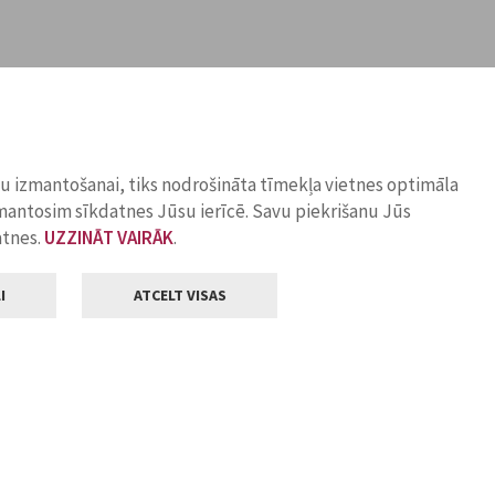
ņu izmantošanai, tiks nodrošināta tīmekļa vietnes optimāla
zmantosim sīkdatnes Jūsu ierīcē. Savu piekrišanu Jūs
atnes.
UZZINĀT VAIRĀK
.
I
ATCELT VISAS
Klientu apkalpošana