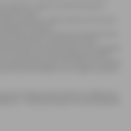
 gara videofilma „Jelgavas vecpilsētas bruģakmens
vecpilsētas vēsturi.
trādes, kas stāstīs par Jelgavas pilsētas vēsturisko koka
s pabeigt līdz decembrim.
rekonstruētas Vecpilsētas iela posmā no Dobeles ielas līdz
līdz Vecpilsētas ielai un Jāņa Asara iela posmā no
ā tika atjaunotas ielu braucamās daļas un ietves, saglabājot
iņi, sakārtota lietus ūdens kanalizācija un ierīkota
lu krustojumā novietota vēsturisko Dobeles vārtu piemiņas
nāli vienotā stilā, tādējādi uzsverot Jelgavas vecpilsētas
ecembrim. Kopējais projekta finansējums ir 288347,63 LVL,
86,91 LVL – nacionālais finansējums, savukārt 63436,48 LVL