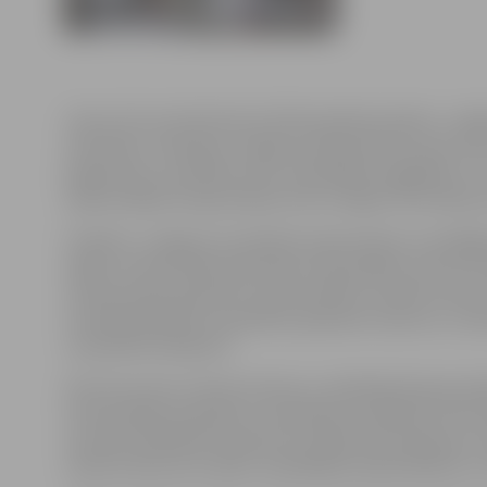
Līdz ar ES struktūrfondu līdzfinansētā projekta „Jelg
attīstībai” realizāciju Jelgavas pilsēta kļuvusi par 
jelgavnieki un pilsētas viesi, apmeklējot saglabāto un 
atjaunotajām bruģa ieliņām, bet arī iegūt informāciju 
Projekta „Jelgavas vecpilsētas atjaunošana un pielāgoša
daļiņu no kara laikā izpostītās vecās pilsētas, bet arī 
interesantām apskates vietām pilsētā, izbūvēt infrastr
stendā piedāvāto vecpilsētas apskates maršrutu, inter
vecpilsētas kafejnīcā.
Pēc ielu posmu rekonstrukciju un labiekārtošanas dar
6 informācijas planšetes. Vecpilsētā uzstādītais info
savukārt planšetēs apkopota unikāla informācija par J
rekonstruēto ielu rajonu, piedāvājot pilsētniekiem un