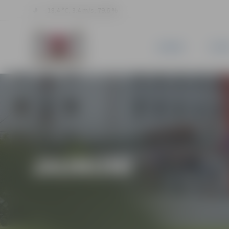
18.4 °C, 3.4 m/s, 79.6 %
JAUNUMI
PILSĒ
JAUNUMI