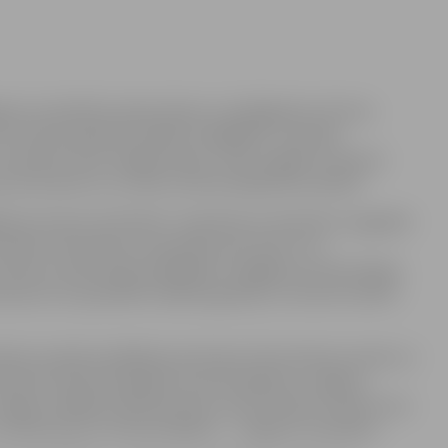
avas vecpilsētas atjaunošana un pielāgošana tūrisma
vienu tūrisma apskates objektu bagātāka. Turpmāk
renovēto vecās Jelgavas daļu, varēs staigāt ne tikai pa
par tās vēsturi un citiem tūrisma objektiem pilsētā.
na tūrisma attīstībai” realizācija ne tikai ļāvusi saglabāt
izveidot informatīvos materiālus par vēsturi un
uktūru iedzīvotāju labklājībai. Staigājot pa informācijas
esenti var apmeklēt mākslas galeriju un ieturēt maltīti
biem projekta pēdējā posmā tapis informatīvais stends un
rmatīvais stends atspoguļo tūrisma objektus Jelgavā,
elgavu dažādos laika periodos, kā arī ieteikts maršruts pa
 viesiem jaunu tūrisma objektu – Jelgavas vecpilsēta.