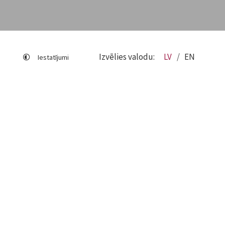
Izvēlies valodu:
LV
EN
Iestatījumi
Lapas karte