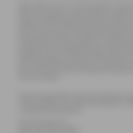
Tāpat projekta ietvaros ir tapusi piecpadsmit minūšu
stāsts”, kas interesanti un saistoši stāsta par Jelgavas 
Projekta realizētāji strādā pie informatīvo bukletu izs
arhitektūru. Visus projektā paredzētos darbus plānot
Līdz šim projekta ietvaros divu gadu laikā Jelgavā ir 
Kr. Barona ielai, Kr. Barona iela posmā no J.Asara ielas 
Vecpilsētas ielas līdz Krišjāņa Barona ielai. Darbu gait
bruģakmens segumu, kopumā uzstādītas laternas un sol
sakaru kabeļu kanalizācija. Dobeles un Vecpilsētas ie
zīme. Visi minētie ielu posmi tiek atjaunoti kompozicio
vēsturisko noskaņu.
Projektu kopumā plānots īstenot līdz 2010. gada 31. d
no kuriem 216260,72 LVL ir ERAF līdzfinansējums un 720
– pašvaldības līdzfinansējums.
Informācija sagatavota
Jelgavas pilsētas pašvaldības