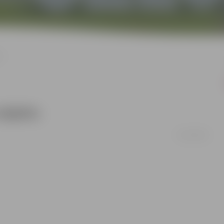
ts
objekts
02/12/2010