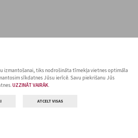
ņu izmantošanai, tiks nodrošināta tīmekļa vietnes optimāla
zmantosim sīkdatnes Jūsu ierīcē. Savu piekrišanu Jūs
atnes.
UZZINĀT VAIRĀK
.
I
ATCELT VISAS