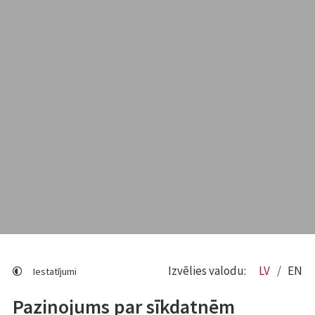
Izvēlies valodu:
LV
EN
Iestatījumi
Paziņojums par sīkdatnēm