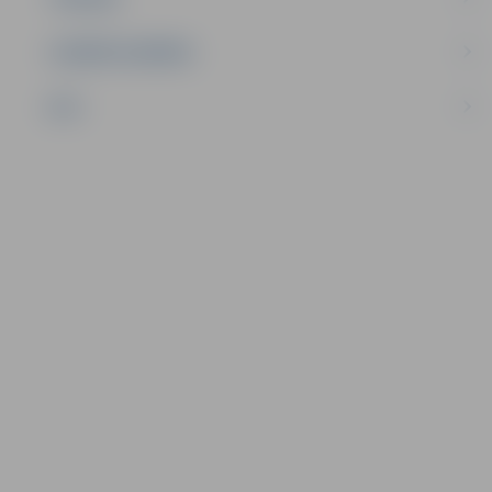
UZŅĒMĒJDARBĪBA
NVO