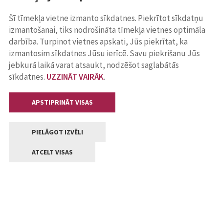
Šī tīmekļa vietne izmanto sīkdatnes. Piekrītot sīkdatņu
izmantošanai, tiks nodrošināta tīmekļa vietnes optimāla
darbība. Turpinot vietnes apskati, Jūs piekrītat, ka
izmantosim sīkdatnes Jūsu ierīcē. Savu piekrišanu Jūs
jebkurā laikā varat atsaukt, nodzēšot saglabātās
sīkdatnes.
UZZINĀT VAIRĀK
.
APSTIPRINĀT VISAS
PIELĀGOT IZVĒLI
ATCELT VISAS