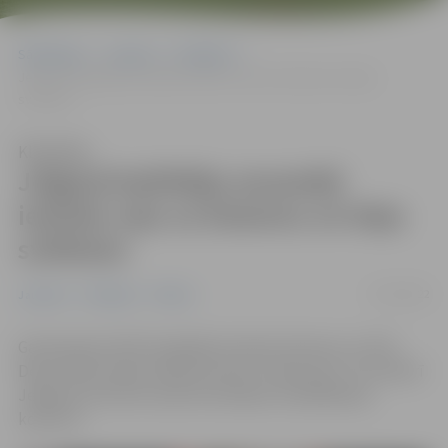
Sākumlapa
Jaunumi
Pasākumi
Jelgavā koklētāju ansambļi iezīmēs ceļu uz Dziesmu un Deju
svētkiem
Klausīties
Jelgavā koklētāju ansambļi
iezīmēs ceļu uz Dziesmu un Deju
svētkiem
07/10/2022
Jaunumi
Pasākumi
Pilsēta
Gatavojoties XXVII Vispārējo latviešu Dziesmu un XVII
Deju svētku kokļu lielkoncertam “Laika upe”, 22. oktobrī
Jelgavas kultūras namā norisināsies modelēšanas
koncerts.