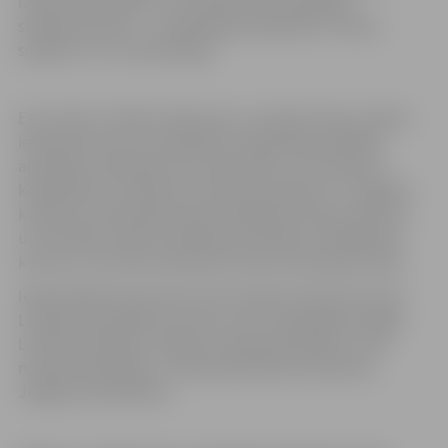
izejot kokļu spēles un tautasdziesmas dažādos
skanējuma lokus – mūsdienīgi, piesātināti, mītiski,
sapņaini, tīri un pilnskanīgi.
Esot ceļā uz Svētku liekoncertu, oktobrī četros svētku
ieskaņas koncertos piedalīsies reģionālie koklētāju
ansambļi, atskaņojot solo repertuāru, kā arī daļu no
kopdarbiem. Savukārt 22. oktobrī pulksten 17 Jelgavas
kultūras namā skanēs XXVII Vispārējo latviešu Dziesmu
un XVII Deju svētku Koklētāju ansambļu modelēšanas
koncerts, kurā tiks atskaņots koncerta koprepertuārs.
Ieeja ieskaņas koncertos ir bez maksas. Koncertus rīko
Latvijas Nacionālais kultūras centrs sadarbībā ar Rīgas
Latviešu biedrību, Ropažu novada pašvaldību, Cēsu
novada pašvaldību, Jūrmalas Mūzikas vidusskolu,
Jelgavas valstpilsētu.