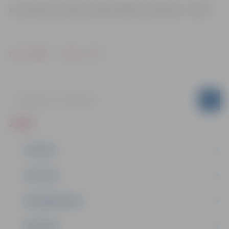
Latvijas Nacionālais kultūras centrs
Informācija:
Drukāt
Dalīties
ZIŅAS
JAUNUMI
IZGLĪTĪBA
NODARBINĀTĪBA
PASĀKUMI