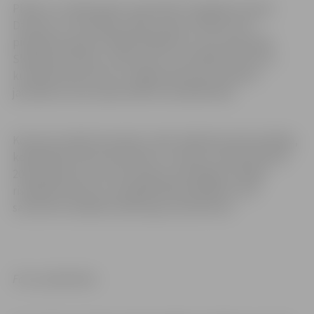
Plānots, ka 2023. gada vasarā XXVII Vispārējo latviešu
Dziesmu un XVII Deju svētku kokļu lielkoncertā
piedalīsies gandrīz 400 koklētāji trīs vecuma grupās.
Skanējuma rakstu veidos pieci virsvadītāji, koncertu
kuplinās Valta Pūces un Aigara Raumaņa veidotie
jaundarbi, kā arī pieaicinātie viesmākslinieki.
Koncerta radošo komandu veido mākslinieciskā vadītāja,
koklētāja Kristīne Dmitrijeva un režisors Sandis Kalniņš.
2023. gada koncerta koncepciju vērienīgā vizuālajā
risinājumā ietvers scenogrāfs Mārtiņš Blanks, bet
saturiski izstrādās dramaturģe Linda Šterna.
Foto: publicitātes