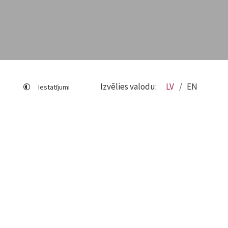
Izvēlies valodu:
LV
EN
Iestatījumi