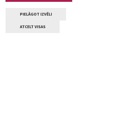
PIELĀGOT IZVĒLI
ATCELT VISAS
Kontakti
Jelgavas valstpilsētas pašvaldība
Lielā iela 11, Jelgava, LV-3001
+371 63005522
pasts@jelgava.lv