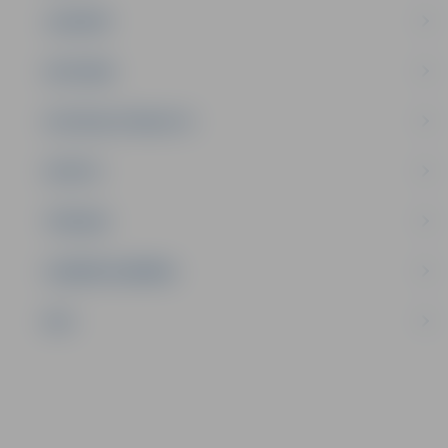
JAUNIEŠI
SATIKSME
SOCIĀLAIS ATBALSTS
SPORTS
TŪRISMS
UZŅĒMĒJDARBĪBA
NVO