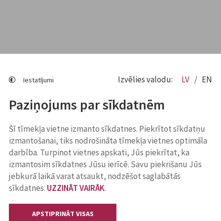
Izvēlies valodu:
LV
EN
Iestatījumi
Paziņojums par sīkdatnēm
Šī tīmekļa vietne izmanto sīkdatnes. Piekrītot sīkdatņu
izmantošanai, tiks nodrošināta tīmekļa vietnes optimāla
darbība. Turpinot vietnes apskati, Jūs piekrītat, ka
izmantosim sīkdatnes Jūsu ierīcē. Savu piekrišanu Jūs
jebkurā laikā varat atsaukt, nodzēšot saglabātās
sīkdatnes.
UZZINĀT VAIRĀK
.
APSTIPRINĀT VISAS