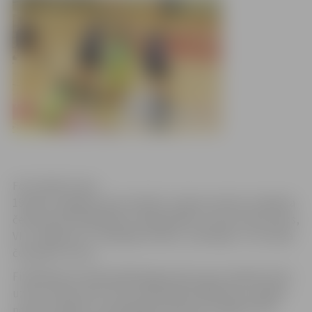
Foto: Raitis Supe
19.aprīlī Jelgavas sporta hallē, Latvijas sieviešu volejbola
čempionāta finālsērijas trešajā spēlē, uzvarot trijos setos,
VK „Jelgava/LU” pārspēja vienību „Zeltaleja” un izcīnīja
čempionu titulu.
Finālsērijas pirmajā spēlē jelgavnieces guva pārliecinošu
uzvaru trijos setos, bet otrajā spēlē mājinieces nespēja
noturēt vadību un piekāpās pretinieču veiklībai. Pēc