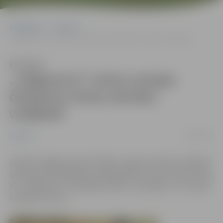
Sākumlapa
Jaunumi
„Jelgava/LU” izcīna Latvijas čempionu titulu sieviešu volejbolā
Klausīties
„Jelgava/LU” izcīna Latvijas
čempionu titulu sieviešu
volejbolā
19/04/2015
Jaunumi
19.aprīlī Jelgavas sporta hallē, Latvijas sieviešu volejbola
čempionāta finālsērijas trešajā spēlē, uzvarot trijos setos,
VK „Jelgava/LU” pārspēja vienību „Zeltaleja” un izcīnīja
čempionu titulu.