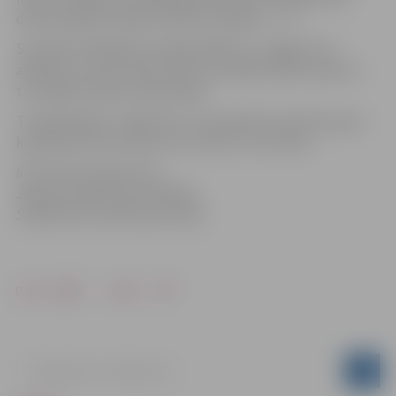
divām spēlēm sērijā rezultāts neizšķirts – 1:1
Savukārt finālsērijas trešajā spēlē VK „Jelgava/LU”,
atkārtoti uzvarot trijos setos, aizvadīja stabilu spēli un
triumfēja Latvijas čempionātā.
Ttrešajā spēlē „Jelgava/LU” komandā 11 punktus guva
kapteine Ance Auziņa, Ieva Tetere un Līva Sola.
Informācija sagatavota
Jelgavas pilsētas pašvaldības
Sabiedrisko attiecību pārvaldē
Drukāt
Dalīties