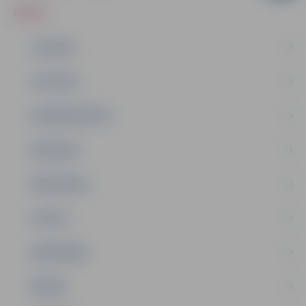
ZIŅAS
JAUNUMI
IZGLĪTĪBA
NODARBINĀTĪBA
PASĀKUMI
PAŠVALDĪBA
PILSĒTA
SABIEDRĪBA
ĢIMENE