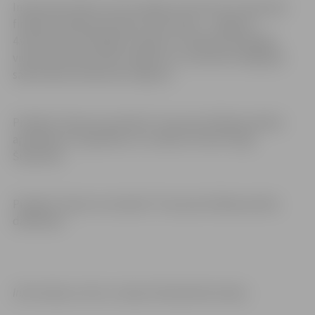
Interesants fakts, ka trīs reģionus katrā vecuma grupā
finālsacensībās pārstāvēs viena skola – Jelgavas
4.vidusskola (Zemgales reģions), V.Plūdoņa Kuldīgas
vidusskola (Kurzemes reģions) un Valmieras Pārgaujas
sākumskola (Vidzemes reģions).
Projekta “Sporto visa klase” 5.sezonas finālsacensības
apmeklēs arī Izglītības un zinātnes ministre Ilga
Šuplinska.
Projekta “Sporto visa klase” 5.sezonas finālsacensību
dalībnieki
Informācija un foto: Latvijas Olimpiskā komiteja