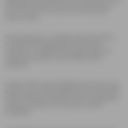
kārtā dalībnieki sacentās stafetēs, veica labo darbu ar
moto “Visi kopā mēs to varam”, kā arī tika vērtētas
skolēnu sekmes.
Pirmās kārtas grupu uzvarētājiem bija jācīnās 2.kārtā,
kurā dalībniekiem bija jāaizvada tautas bumbas
sacensības un vispārējās fiziskās sagatavotības testi.
Jāpiezīmē, ka projekta 2.klases finālsacensībās
nepiedalās.
Finālsacensībās startēs 20 labākās klases četrās vecuma
grupās, kuras sacentīsies dažādās sportiskās aktivitātēs,
parādīs zināšanas par Olimpisko kustību, iesniegs gada
vērtējumus mācībās, kā arī būs īpaša sacensība
pedagogiem.