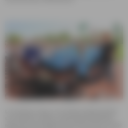
Lai noskaidrotu klases, kuras finālsacensībās pārstāvēs
savas izglītības iestādes, projekta gaitā dalībniekiem
reģiona ietvaros bija jāpārvar divas atlases kārtas. Pirmajā