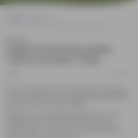
Sākumlapa
Jaunumi
Jelgavā norisināsies projekta “Sporto visa klase” fināls
Klausīties
Jelgavā norisināsies projekta
“Sporto visa klase” fināls
28/05/2019
Jaunumi
Otrdien, 28.maijā pulksten 11.00 Zemgales Olimpiskajā
centrā norisināsies Latvijas Olimpiskās komitejas iniciētā
projekta “Sporto visa klase” FINĀLS.
Noslēgumam tuvojas 2018./2019.mācību gads un arī
projekta “Sporto visa klase” piektā sezona, kurā
iesaistījās 330 2. – 6. klases no 70 Latvijas pašvaldībām,
kopumā pulcējot 7500 dalībnieku.