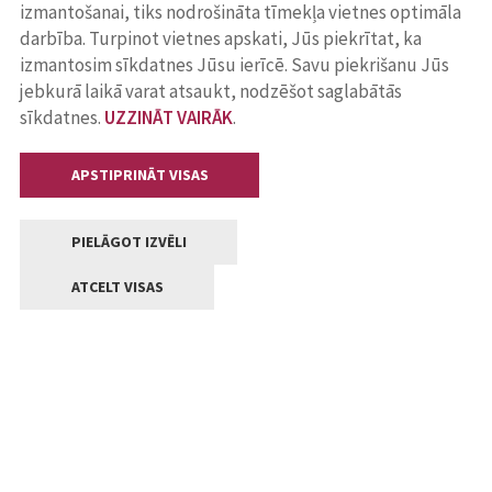
izmantošanai, tiks nodrošināta tīmekļa vietnes optimāla
darbība. Turpinot vietnes apskati, Jūs piekrītat, ka
izmantosim sīkdatnes Jūsu ierīcē. Savu piekrišanu Jūs
jebkurā laikā varat atsaukt, nodzēšot saglabātās
sīkdatnes.
UZZINĀT VAIRĀK
.
APSTIPRINĀT VISAS
PIELĀGOT IZVĒLI
ATCELT VISAS