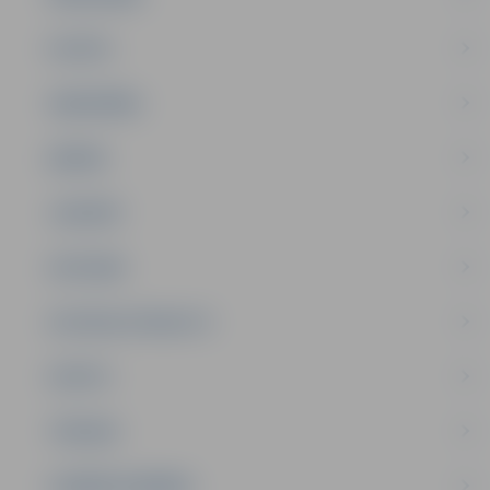
PILSĒTA
SABIEDRĪBA
ĢIMENE
JAUNIEŠI
SATIKSME
SOCIĀLAIS ATBALSTS
SPORTS
TŪRISMS
UZŅĒMĒJDARBĪBA