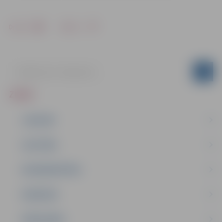
Drukāt
Dalīties
ZIŅAS
JAUNUMI
IZGLĪTĪBA
NODARBINĀTĪBA
PASĀKUMI
PAŠVALDĪBA