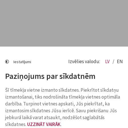
Izvēlies valodu:
LV
EN
Iestatījumi
Paziņojums par sīkdatnēm
Šī tīmekļa vietne izmanto sīkdatnes. Piekrītot sīkdatņu
izmantošanai, tiks nodrošināta tīmekļa vietnes optimāla
darbība. Turpinot vietnes apskati, Jūs piekrītat, ka
izmantosim sīkdatnes Jūsu ierīcē. Savu piekrišanu Jūs
jebkurā laikā varat atsaukt, nodzēšot saglabātās
sīkdatnes.
UZZINĀT VAIRĀK
.