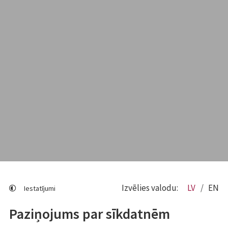
Izvēlies valodu:
LV
EN
Iestatījumi
Paziņojums par sīkdatnēm