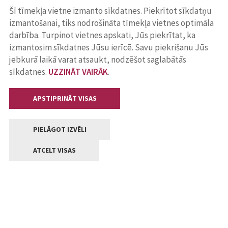
Šī tīmekļa vietne izmanto sīkdatnes. Piekrītot sīkdatņu
izmantošanai, tiks nodrošināta tīmekļa vietnes optimāla
darbība. Turpinot vietnes apskati, Jūs piekrītat, ka
izmantosim sīkdatnes Jūsu ierīcē. Savu piekrišanu Jūs
jebkurā laikā varat atsaukt, nodzēšot saglabātās
sīkdatnes.
UZZINĀT VAIRĀK
.
APSTIPRINĀT VISAS
PIELĀGOT IZVĒLI
ATCELT VISAS