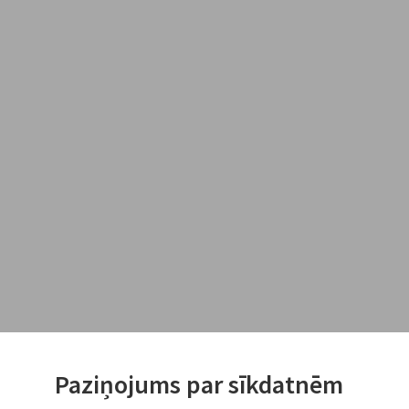
Paziņojums par sīkdatnēm