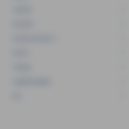
JAUNIEŠI
SATIKSME
SOCIĀLAIS ATBALSTS
SPORTS
TŪRISMS
UZŅĒMĒJDARBĪBA
NVO