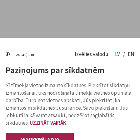
Izvēlies valodu:
LV
EN
Iestatījumi
Paziņojums par sīkdatnēm
Šī tīmekļa vietne izmanto sīkdatnes. Piekrītot sīkdatņu
izmantošanai, tiks nodrošināta tīmekļa vietnes optimāla
darbība. Turpinot vietnes apskati, Jūs piekrītat, ka
izmantosim sīkdatnes Jūsu ierīcē. Savu piekrišanu Jūs
jebkurā laikā varat atsaukt, nodzēšot saglabātās
sīkdatnes.
UZZINĀT VAIRĀK
.
APSTIPRINĀT VISAS