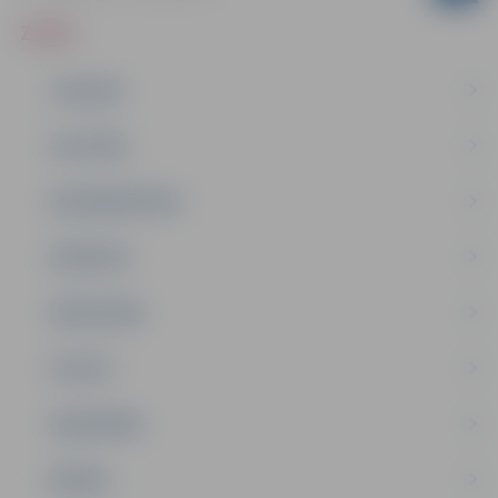
ZIŅAS
JAUNUMI
IZGLĪTĪBA
NODARBINĀTĪBA
PASĀKUMI
PAŠVALDĪBA
PILSĒTA
SABIEDRĪBA
ĢIMENE