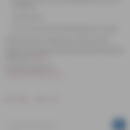
14, B15-16,
Amatieri: M17+,
Vīri: JM, EM 1.kārtā/ PRO (JM+EM) grupa 2.-6. kārta
Fināla sacensības rīko BMX klubs “Mītavas kumeļi”.
Papildus informācija Latvijas Riteņbraukšanas federācijas
mājas lapā
www.lrf.lv
Informācija sagatavota
Zemgales Olimpiskais centrs
Drukāt
Dalīties