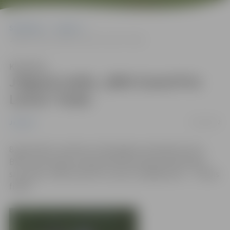
Sākumlapa
Jaunumi
Jelgavā notiks „BMX Grand Prix Latvia” fināls
Klausīties
Jelgavā notiks „BMX Grand Prix
Latvia” fināls
07/09/2012
Jaunumi
8.septembrī, pulksten 14 Zemgales olimpiskā centra
BMX trasē notika Latvijas Riteņbraukšanas federācijas
sacensību "BMX Grand Prix Latvia" pēdējā kārta – "Lielais
fināls".