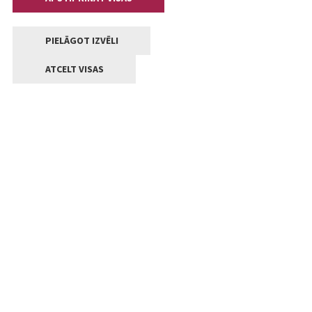
PIELĀGOT IZVĒLI
ATCELT VISAS
Kontakti
Jelgavas valstpilsētas pašvaldība
Lielā iela 11, Jelgava, LV-3001
+371 63005522
pasts@jelgava.lv