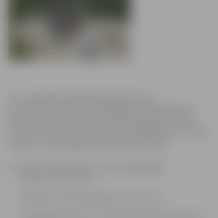
Foto: Jelgavas pilsētas pašvaldības arhīvs
8. septembrī, pulksten 14 Zemgales olimpiskā centra
BMX trasē notika Latvijas Riteņbraukšanas federācijas
sacensību “BMX Grand Prix Latvia” pēdējā kārta – “Lielais
fināls”, kuras rīko BMX klubs “Mītavas kumeļi”.
Sacensību dalībnieki pa vecuma kategorijām:
Krūzeri: Cr12+, Cr30+,
Meitenes: G10 un jaunākas, G11-14, G15+,
Zēni un jaunieši: B-5-6, B7, B8, B9, B10, B11, B12, B13-