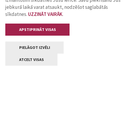
izmantosim sīkdatnes Jūsu ierīcē. Savu piekrišanu Jūs
jebkurā laikā varat atsaukt, nodzēšot saglabātās
sīkdatnes.
UZZINĀT VAIRĀK
.
APSTIPRINĀT VISAS
PIELĀGOT IZVĒLI
ATCELT VISAS
Kontakti
Jelgavas valstpilsētas pašvaldība