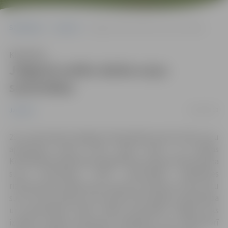
Sākumlapa
Jaunumi
Jelgavā notiks darba suņu sacensības
Klausīties
Jelgavā notiks darba suņu
sacensības
25/06/2019
Jaunumi
29. un 30. jūnijā, Zemgales Olimpiskajā centrā notiks suņu
apmācības centra “Inter Sport Canis” un Latvijas
Kinoloģiskās federācijas organizētas starptautiskas darba
suņu sacensības ”IGP”. Sacensībās piedalīsies
rīzenšnauceri, dobermaņi, baseroni, malinua un vācu aitu
suņi un tiks vērtēta suņu prasme dzīt pēdas, paklausība
un aizsardzības darbs. Tāpat sacensībās Jelgavā tiks
izvēlēti Latvijas komandas dalībnieki, kas septembrī