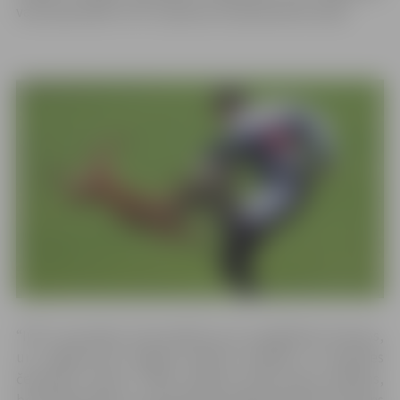
valsti pārstāvēs “IGP” pasaules čempionātā Austrijā.
“IGP” sacensības tiek iedalītas trīs sarežģītības līmeņos,
un Jelgavā būs iespēja novērtēt iesācēju un pasaules
čempionu līmeni. “Pēdu dzīšana notiks ārpus pilsētas,
bet paklausības un aizsardzības pārbaudījumiem ikviens