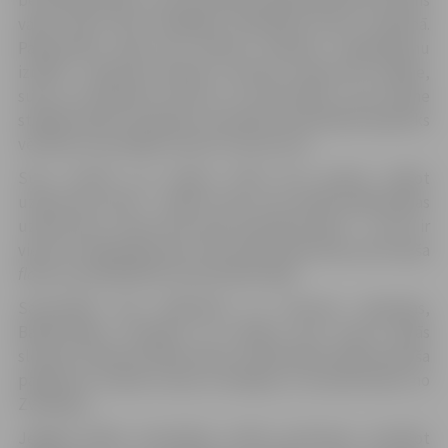
varēs sekot līdzi Zemgales Olimpiskā centra stadionā.
Paklausības daļā tiks vērtēta noteiktu vingrinājumu
izpilde – galvenie kritēriji ir pareiza uzdevumu izpilde,
suņa un pavadoņa ātrums un precizitāte, suņa vēlme
strādāt kopā ar pavadoni. Savukārt aizsardzības daļā tiks
vērtētas suņa spējas atvairīt uzbrukumu.
Suņi startēs pa sešiem
flaitā
jeb grupā, pildot
uzdevumus pārī – kamēr viens suns pildīs paklausības
uzdevumus, otram tiks dota komanda “guli” – arī šis ir
viens no vingrinājumiem. Pēc neliela pārtraukuma šī paša
flaita
suņi piedalīsies aizsardzības daļā.
Sacensībās būs dalībnieki no Lietuvas, Igaunijas,
Baltkrievijas, Krievijas un Latvijas, bet suņus tiesās
slovēņu tiesnesis Mirans Mars. Aizsardzības daļā tiesneša
palīgi būs Janniks Grube no Dānijas un Gustafs Ebers no
Zviedrijas.
Jelgavā šādas sacensības notiks pirmoreiz, pulcējot