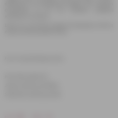
dalībniekus, kuri piedalījušies dažādos “IGP” pasaules
čempionātos un kur suņi vairākkārt parādījuši
ievērojamus rezultātus.
Darba suņu sacensības Zemgales Olimpiskajā centrā bez
maksas aicināts apmeklēt ikviens.
Foto: no Evijas Mankopas arhīva
Informācija sagatavota
Jelgavas pilsētas pašvaldības
Sabiedrisko attiecību pārvaldē
Drukāt
Dalīties