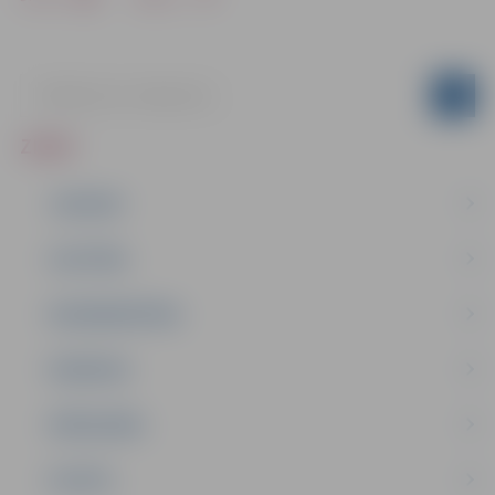
ZIŅAS
JAUNUMI
IZGLĪTĪBA
NODARBINĀTĪBA
PASĀKUMI
PAŠVALDĪBA
PILSĒTA