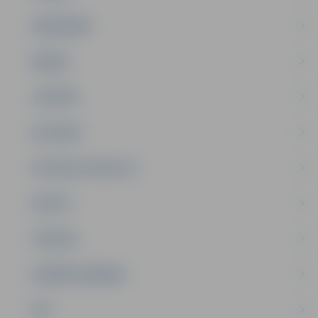
SABIEDRĪBA
ĢIMENE
JAUNIEŠI
SATIKSME
SOCIĀLAIS ATBALSTS
SPORTS
TŪRISMS
UZŅĒMĒJDARBĪBA
NVO