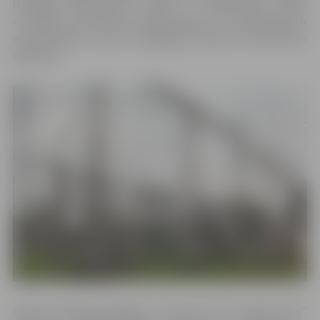
Īslaicīgie pārtraukumi saistīti ar apakšstacijā
Viskaļi
uzstādīto 110 kilovoltu elektrolīniju un transformatoru
automātiskās rezerves ieslēgšanās iekārtu profilaktisko
pārbaudi.
Elektroenerģijas piegādes uzņēmums AS “Sadales tīkls”