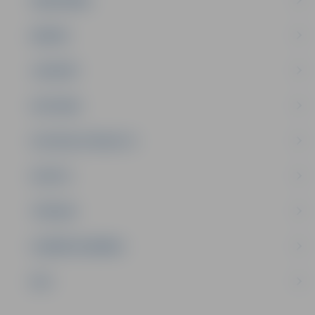
ĢIMENE
JAUNIEŠI
SATIKSME
SOCIĀLAIS ATBALSTS
SPORTS
TŪRISMS
UZŅĒMĒJDARBĪBA
NVO