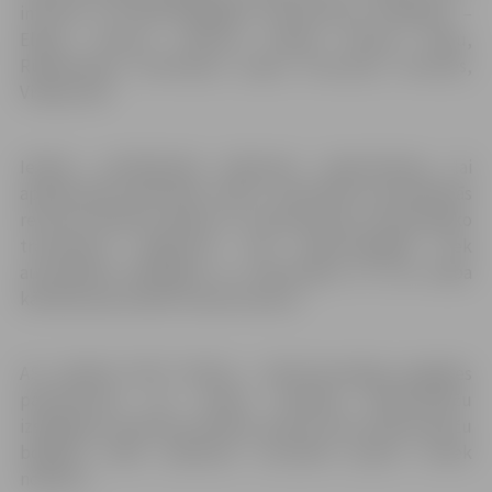
informē, ka elektroapgādes pārtraukumi iespējami –
Elejas, Gatves, Lietuvas šosejā, Romas, Ruļļu,
Rūpniecības, Smiltnieku, Spāru, Straumes, Tērvetes,
Viskaļu ielā
.
Iekārtu profilaktiskā pārbaude nepieciešama, lai
apakšstacijā efektīvāk varētu nodrošināt automātiskās
rezerves darbību pēkšņu un neparedzamu tehnoloģisko
traucējumu gadījumā, kad elektroapgāde tiek
automātiski pārslēgta un nodrošināta no cita darba
kārtībā esoša 110kV transformatora.
AS „Sadales tīkls” brīdina – elektroenerģijas piegādes
pārtraukums var izraisīt īslaicīgu elektroierīču
izslēgšanos (sadzīves tehnika, datori), taču elektroierīču
bojājumi šādu pārbaužu rezultātā parasti netiek
novēroti.