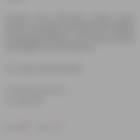
Preventīvi veikta elektrotīklā uzstādīto iekārtu
pārbaude ir ļoti svarīga un nepieciešama elektroapgādes
drošuma nodrošināšanai! AS “Sadales tīkls” atvainojas
par sagādātajām neērtībām un cer uz izprotošu attieksmi
elektroapgādes traucējumu gadījumā!
Foto: Jelgavas pilsētas pašvaldība
Informācija sagatavota
AS “Sadales tīkls”
Drukāt
Dalīties