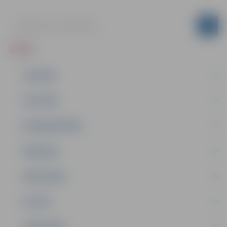
ZIŅAS
JAUNUMI
IZGLĪTĪBA
NODARBINĀTĪBA
PASĀKUMI
PAŠVALDĪBA
PILSĒTA
SABIEDRĪBA