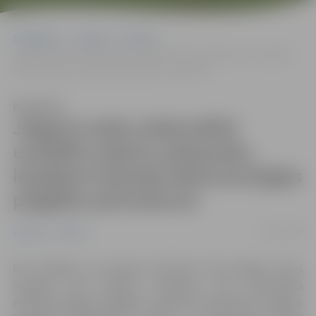
Sākumlapa
Jaunumi
Pilsēta
Jelgavā notiks elektrotīklā uzstādīto iekārtu pārbaudes, iespējami
īslaicīgi elektroenerģijas piegādes pārtraukumi
Klausīties
Jelgavā notiks elektrotīklā
uzstādīto iekārtu pārbaudes,
iespējami īslaicīgi elektroenerģijas
piegādes pārtraukumi
11/07/2018
Jaunumi
Pilsēta
Rīt, 14.jūlijā, no pulksten 5.00 līdz 7.00 vairākas reizes
īslaicīgi, līdz piecām minūtēm, tiks pārtraukta
elektroenerģijas piegāde uzņēmuma klientiem Jelgavā.