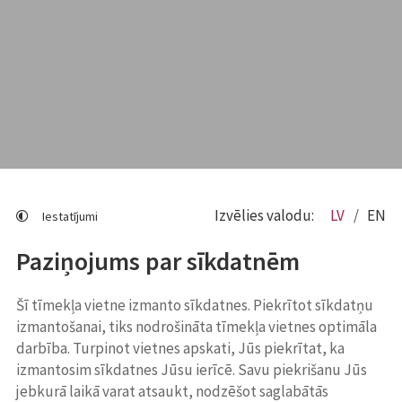
Izvēlies valodu:
LV
EN
Iestatījumi
Paziņojums par sīkdatnēm
Šī tīmekļa vietne izmanto sīkdatnes. Piekrītot sīkdatņu
izmantošanai, tiks nodrošināta tīmekļa vietnes optimāla
darbība. Turpinot vietnes apskati, Jūs piekrītat, ka
izmantosim sīkdatnes Jūsu ierīcē. Savu piekrišanu Jūs
jebkurā laikā varat atsaukt, nodzēšot saglabātās