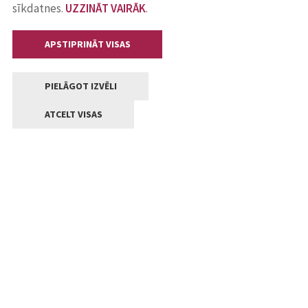
sīkdatnes.
UZZINĀT VAIRĀK
.
APSTIPRINĀT VISAS
PIELĀGOT IZVĒLI
ATCELT VISAS
Kontakti
Jelgavas valstpilsētas pašvaldība
Lielā iela 11, Jelgava, LV-3001