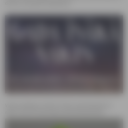
daudzi citi populāri mākslinieki.
Vakara vadīšana uzticēta TV dīvai Janai Duļevskai un
radio “Star FM” ētera balsij Jānim Romanovskim.