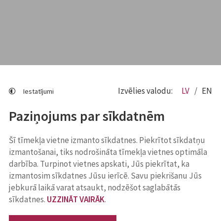
Izvēlies valodu:
LV
EN
Iestatījumi
Paziņojums par sīkdatnēm
Šī tīmekļa vietne izmanto sīkdatnes. Piekrītot sīkdatņu
izmantošanai, tiks nodrošināta tīmekļa vietnes optimāla
darbība. Turpinot vietnes apskati, Jūs piekrītat, ka
izmantosim sīkdatnes Jūsu ierīcē. Savu piekrišanu Jūs
jebkurā laikā varat atsaukt, nodzēšot saglabātās
sīkdatnes.
UZZINĀT VAIRĀK
.