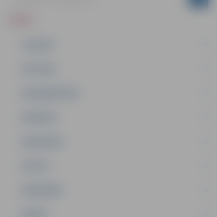
ZIŅAS
JAUNUMI
IZGLĪTĪBA
NODARBINĀTĪBA
PASĀKUMI
PAŠVALDĪBA
PILSĒTA
SABIEDRĪBA
ĢIMENE