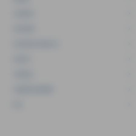
JAUNIEŠI
SATIKSME
SOCIĀLAIS ATBALSTS
SPORTS
TŪRISMS
UZŅĒMĒJDARBĪBA
NVO