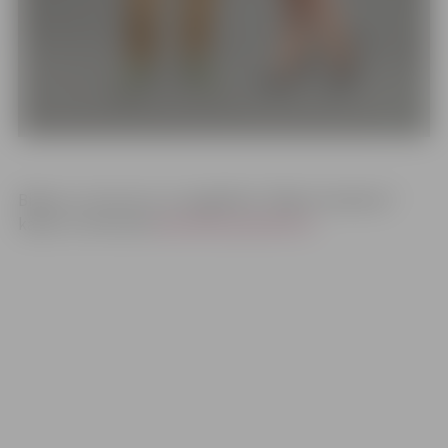
Biļetes uz koncertu var iegādāties “Biļešu Paradīzes”
kasēs un internetā
www.bilesuparadize.lv