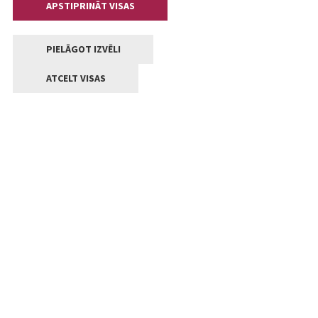
APSTIPRINĀT VISAS
PIELĀGOT IZVĒLI
ATCELT VISAS
Kontakti
Jelgavas valstpilsētas pašvaldība
Lielā iela 11, Jelgava, LV-3001
+371 63005522
pasts@jelgava.lv