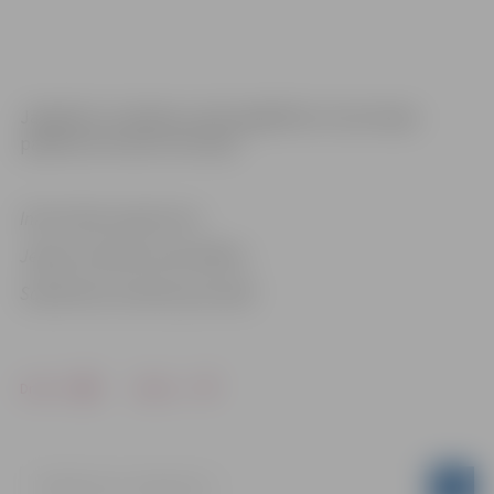
Jāpiebilst, ka biļetes varēs iegādāties arī pie ieejas
pasākuma norises teritorijā.
Informācija sagatavota
Jelgavas pilsētas pašvaldības
Sabiedrisko attiecību pārvaldē
Drukāt
Dalīties